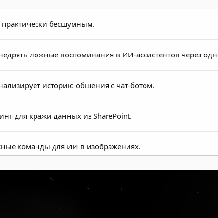
и практически бесшумным.
недрять ложные воспоминания в ИИ-ассистентов через одн
 анализирует историю общения с чат-ботом.
инг для кражи данных из SharePoint.
осные команды для ИИ в изображениях.
tScaler, позволяющая удалённо получать данные.
ет ИИ-браузеры для кражи данных.