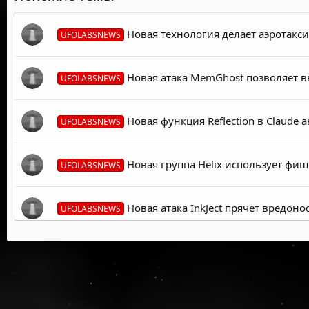
Новая технология делает аэротакс
UFOLABSNEWS
Новая атака MemGhost позволяет в
UFOLABSNEWS
Новая функция Reflection в Claude
UFOLABSNEWS
Новая группа Helix использует фиш
UFOLABSNEWS
Новая атака InkJect прячет вредон
UFOLABSNEWS
Обнаружена новая уязвимость в Ne
UFOLABSNEWS
Новая атака BioShocking обманыва
UFOLABSNEWS