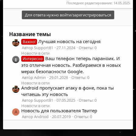
Последнее редактирование:
14.05.2025
Для ответа нужно войти/зарегистрироваться
Название темы
Лучшая новость на сегодня
Важно!
Автор Support81
27.11.2024
Ответы: 0
Новости в сети
Ваш телефон теперь параноик. И
Интересно
это отличная новость. Разбираемся в новых
мерах безопасности Google.
Автор Admin
29.01.2026
Ответы: 0
Новости в сети
Android пропускает атаку в фоне, пока ты
читаешь эту новость
Автор Support81
07.05.2025
Ответы: 0
Новости в сети
Новость для пользователя Твитер
A
Автор Android
20.07.2019
Ответы: 0
Новости в сети
Вчера сайт работал, сегодня — ошибка
подключения. Windows обновилась ночью и