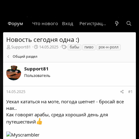
Форум
Что нового
Вход
Гарант
Новости
Регистрация
Правил
Новость сегодня одна :)
А
Д
Т
Support81
14.05.2025
бабы
пиво
рок-н-ролл
в
а
е
Общий раздел
т
т
г
о
а
и
Support81
р
н
т
а
Пользователь
е
ч
м
а
ы
л
14.05.2025
#1
а
Уехал кататься на моте, погода шепчет - бросай все
нах..
Как говорят арабы, среда хороший день для
путешествий