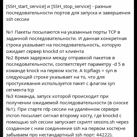
[SSH_start_service] и [SSH_stop_service] - разные
последовательности портов для запуска и завершения
ssh сессии
№1 Пакеты посылаются на указанные порты TCP в
заданной последовательности. И данная конкретная
строка указывает на последовательность, которую
ожидает сервер knockd от клиента
№2 Время задержки между отправкой пакетов в
последовательности, соответствует параметру -d 5 в
команде knock на первом хосте. А tcpflags = syn в
следующей строке указывает на то, что для
простукивания используется пакет с флагом syn
сегмента tcp
№3 Команда, запуск которой происходит при
получении ожидаемой последовательности (в сноске
№1). При старте rdp сессии на удалённом сервере
incron посылает сигнал второму хосту, где knockd с
помощью ssh сессии запускает скрипт sessins.sh через
созданное с ним соединение ssh на первом хосте(не
забываем про нестандартный ssh порт: 44222).