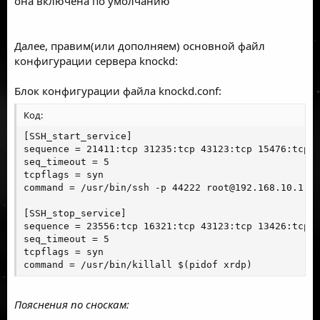
она включена по умолчанию
Далее, правим(или дополняем) основной файл
конфигурации сервера knockd:
Блок конфигурации файла knockd.conf:
Код:
[SSH_start_service]

sequence = 21411:tcp 31235:tcp 43123:tcp 15476:tcp  
seq_timeout = 5                                     
tcpflags = syn

command = /usr/bin/ssh -p 44222 
root@192.168.10.1
 <
[SSH_stop_service]

sequence = 23556:tcp 16321:tcp 43123:tcp 13426:tcp  
seq_timeout = 5

tcpflags = syn

command = /usr/bin/killall $(pidof xrdp)           
Пояснения по сноскам: