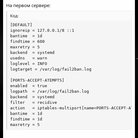
На первом сервере:
Код:
[DEFAULT]

ignoreip = 127.0.0.1/8 ::1

bantime  = 1d

findtime = 600

maxretry = 5

backend  = systemd

usedns   = warn

loglevel = INFO

logtarget = /var/log/fail2ban.log

[PORTS-ACCEPT-ATEMPTS]

enabled  = true

logpath  = /var/log/fail2ban.log

backend  = systemd

filter   = recidive

action   = iptables-multiport[name=PORTS-ACCEPT-ATEM
bantime  = 1d

findtime = 1d

maxretry = 5