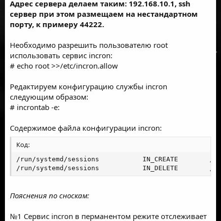
Адрес сервера делаем таким: 192.168.10.1, ssh
сервер при этом размещаем на нестандартном
порту, к примеру 44222.
Необходимо разрешить пользователю root
использовать сервис incron:
# echo root >>/etc/incron.allow
Редактируем конфигурацию службы incron
следующим образом:
# incrontab -e:
Содержимое файла конфигурации incron:
Код:
/run/systemd/sessions           IN_CREATE        /ho
/run/systemd/sessions           IN_DELETE        /h
Пояснения по сноскам:
№1 Сервис incron в перманентом режите отслеживает