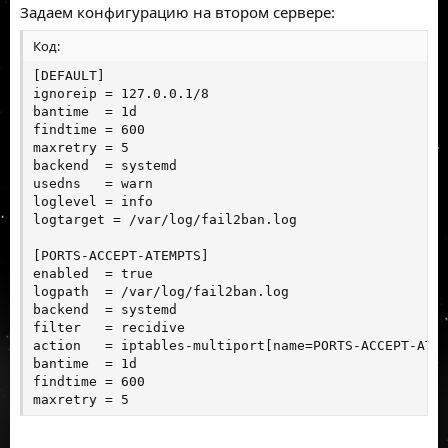
Задаем конфигурацию на втором сервере:
Код:
[DEFAULT]

ignoreip = 127.0.0.1/8

bantime  = 1d

findtime = 600

maxretry = 5

backend  = systemd

usedns   = warn

loglevel = info

logtarget = /var/log/fail2ban.log

[PORTS-ACCEPT-ATEMPTS]

enabled  = true

logpath  = /var/log/fail2ban.log

backend  = systemd

filter   = recidive

action   = iptables-multiport[name=PORTS-ACCEPT-ATEM
bantime  = 1d

findtime = 600

maxretry = 5