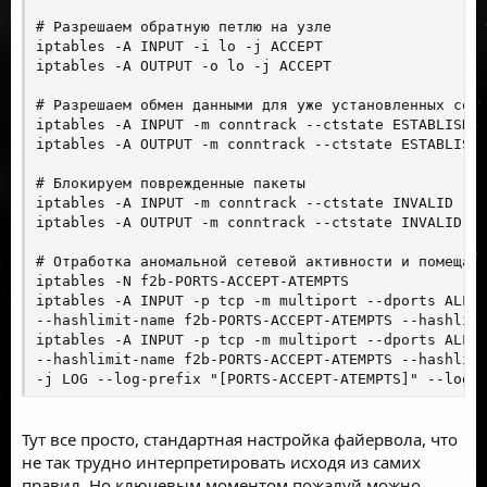
# Разрешаем обратную петлю на узле

iptables -A INPUT -i lo -j ACCEPT

iptables -A OUTPUT -o lo -j ACCEPT

# Разрешаем обмен данными для уже установленных соед
iptables -A INPUT -m conntrack --ctstate ESTABLISHED
iptables -A OUTPUT -m conntrack --ctstate ESTABLISHE
# Блокируем поврежденные пакеты

iptables -A INPUT -m conntrack --ctstate INVALID -j 
iptables -A OUTPUT -m conntrack --ctstate INVALID -j
# Отработка аномальной сетевой активности и помещаем
iptables -N f2b-PORTS-ACCEPT-ATEMPTS

iptables -A INPUT -p tcp -m multiport --dports ALLOW
--hashlimit-name f2b-PORTS-ACCEPT-ATEMPTS --hashlimi
iptables -A INPUT -p tcp -m multiport --dports ALLOW
--hashlimit-name f2b-PORTS-ACCEPT-ATEMPTS --hashlimi
-j LOG --log-prefix "[PORTS-ACCEPT-ATEMPTS]" --log-
Тут все просто, стандартная настройка файервола, что
не так трудно интерпретировать исходя из самих
правил. Но ключевым моментом пожалуй можно