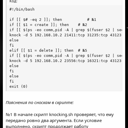
Код:
#!/bin/bash

if [[ $# -eq 2 ]]; then           # №1

if [[ $1 = create ]]; then    # №2

if [[ $(ps -eo comm,pid -A | grep $(fuser $2 | sed -
knock -d 5 192.168.10.2 21411:tcp 31235:tcp 43123:tc
else

fi

elif [[ $1 = delete ]]; then  # №5

if [[ $(ps -eo comm,pid -A | grep $(fuser $2 | sed -
knock -d 5 192.168.10.2 23556:tcp 16321:tcp 43123:tc
else

fi

else

fi

exit (0)
Пояснения по сноскам в скрипте:
№1 В начале скрипт knocking.sh проверяет, что ему
передано ровно два аргумента. Если условие
выполнено, скрипт продолжает работу