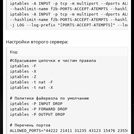
iptables -A INPUT -p tcp -m multiport --dports ALLOW
--hashlimit-name f2b-PORTS-ACCEPT-ATEMPTS --hashlimi
iptables -A INPUT -p tcp -m multiport --dports ALLOW
--hashlimit-name f2b-PORTS-ACCEPT-ATEMPTS --hashlimi
-j LOG --log-prefix "[PORTS-ACCEPT-ATEMPTS]" --log-
Настройки второго сервера:
Код:
#Сбрасываем цепочки и чистим правила

iptables -F

iptables -X

iptables -Z

iptables -t nat -F

iptables -t nat -X

# Политики файервола по умолчанию

iptables -P INPUT DROP

iptables -P FORWARD DROP

iptables -P OUTPUT DROP

# Перечень портов

ALLOWED_PORTS="44222 21411 31235 43123 15476 23556 1