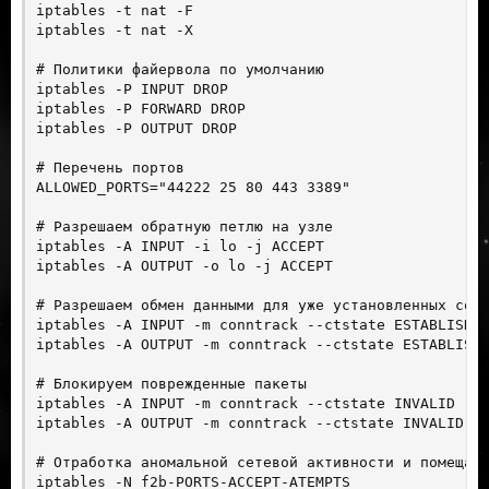
iptables -t nat -F

iptables -t nat -X

# Политики файервола по умолчанию

iptables -P INPUT DROP

iptables -P FORWARD DROP

iptables -P OUTPUT DROP

# Перечень портов

ALLOWED_PORTS="44222 25 80 443 3389"

# Разрешаем обратную петлю на узле

iptables -A INPUT -i lo -j ACCEPT

iptables -A OUTPUT -o lo -j ACCEPT

# Разрешаем обмен данными для уже установленных соед
iptables -A INPUT -m conntrack --ctstate ESTABLISHED
iptables -A OUTPUT -m conntrack --ctstate ESTABLISHE
# Блокируем поврежденные пакеты

iptables -A INPUT -m conntrack --ctstate INVALID -j 
iptables -A OUTPUT -m conntrack --ctstate INVALID -j
# Отработка аномальной сетевой активности и помещаем
iptables -N f2b-PORTS-ACCEPT-ATEMPTS
