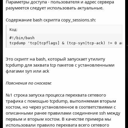
Параметры доступа - пользователя и адрес сервера
разумеется следует использовать актуальные.
Содержание bash скрипта copy_sessions.sh:
Код:
#!/bin/bash

tcpdump 'tcp[tcpflags] & (tcp-syn|tcp-ack) != 0 and
Это скрипт на bash, который запускает утилиту
tcpdump для захвата tcp пакетов с установленными
флагами syn или ack
Пояснения по сноскам:
№1 строка запуска процесса перехвата сетевого
трафика с помощью tcpdump, выполняемая вторым
хостом, но через установленное в соответствиями с
описанными ранее правилами соединение ssh между
первым и вторым хостом. В качестве примера мы
использовали правило перехвата всего сетевого