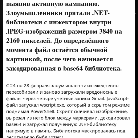
выявив активную кампанию.
Злоумышленники прятали .NET-
библиотеки с инжектором внутри
JPEG-изображений размером 3840 на
2160 пикселей. До определённого
момента файл остаётся обычной
картинкой, после чего начинается
закодированная в base64 библиотека.
С 24 по 28 февраля злоумышленники ежедневно
пересобирали и заново загружали вредоносные
файлы через четыре учётные записи Gmail. JavaScript-
файл запускал wscript.exe, который в скрытом режиме
поднимал PowerShell. Скрипт скачивал изображение,
вырезал из него блок между маркерами, декодировал
base64 и загружал полученную .NET-библиотеку
напрямую в память. Библиотека маскировалась под
легитимную библиотеку