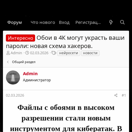
Форум
Что нового
Вход
Гарант
Новости
Регистрация
Правил
Обои в 4К могут украсть ваши
Интересно
пароли: новая схема хакеров.
А
Д
Т
Admin
02.03.2026
нейросети
новости
в
а
е
Общий раздел
т
т
г
о
а
и
Admin
р
н
т
а
Администратор
е
ч
м
а
ы
л
02.03.2026
#1
а
Файлы с обоями в высоком
разрешении стали новым
инструментом для кибератак. В