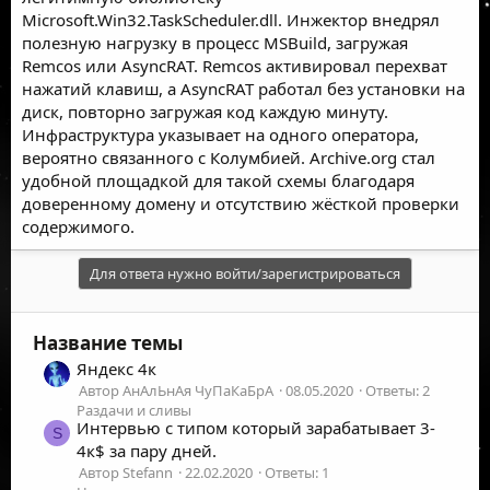
Microsoft.Win32.TaskScheduler.dll. Инжектор внедрял
полезную нагрузку в процесс MSBuild, загружая
Remcos или AsyncRAT. Remcos активировал перехват
нажатий клавиш, а AsyncRAT работал без установки на
диск, повторно загружая код каждую минуту.
Инфраструктура указывает на одного оператора,
вероятно связанного с Колумбией. Archive.org стал
удобной площадкой для такой схемы благодаря
доверенному домену и отсутствию жёсткой проверки
содержимого.
Для ответа нужно войти/зарегистрироваться
Название темы
Яндекс 4к
Автор АнАлЬнАя ЧуПаКаБрА
08.05.2020
Ответы: 2
Раздачи и сливы
Интервью с типом который зарабатывает 3-
S
4к$ за пару дней.
Автор Stefann
22.02.2020
Ответы: 1