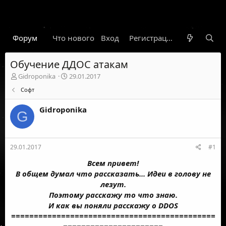
Форум
Что нового
Вход
Гарант
Новости
Регистрация
Правил
Обучение ДДОС атакам
А
Д
Gidroponika
29.01.2017
в
а
Софт
т
т
о
а
Gidroponika
р
н
G
т
а
е
ч
м
а
29.01.2017
#1
ы
л
а
Всем привет!
В общем думал что рассказать... Идеи в голову не
лезут.
Поэтому расскажу то что знаю.
И как вы поняли расскажу о DDOS
=============================================