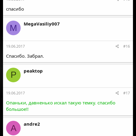
спасибо
MegaVasiliy007
M
19.06.2017
#16
Спасибо. Забрал.
peaktop
P
19.06.2017
#17
Опаньки, давненько искал такую темку. спасибо
большое!!
andre2
A