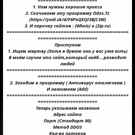
======================
1. Нам нужны хорошие прокси
2. Скачиваем эту программу Ddos.7z
(
https://yadi.sk/d/F6PxQEQI3BJC3M
)
3. И парочку сайтов : (Whois) и (2ip.ru)
=============================================
======================
Приступим
1. Ищем жертву (Хотя я думаю она у вас уже есть)
В моём случае это сайт,который наёб....разводит
людей
=============================================
======================
2. Заходим в программу ( Антивирус отключаем )
И нажимаем (Add)
=============================================
======================
Теперь указываем название
Адрес сайта
Порт (Стандарт 80)
Метод DDOS
Кол-во потоков