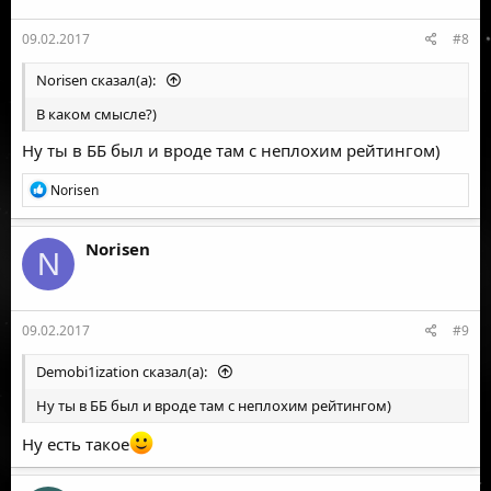
09.02.2017
#8
Norisen сказал(а):
В каком смысле?)
Ну ты в ББ был и вроде там с неплохим рейтингом)
Р
Norisen
е
а
к
Norisen
N
ц
и
и
:
09.02.2017
#9
Demobi1ization сказал(а):
Ну ты в ББ был и вроде там с неплохим рейтингом)
Ну есть такое