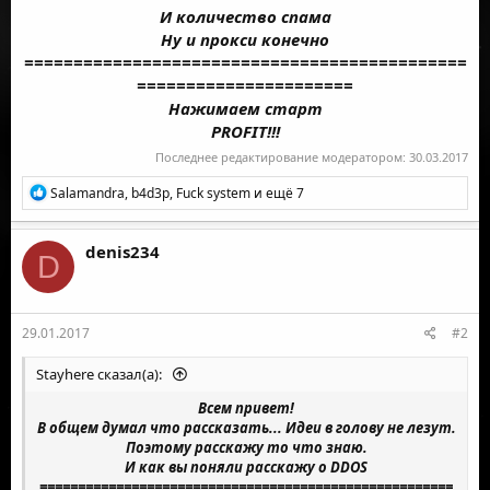
И количество спама
Ну и прокси конечно
=============================================
======================
Нажимаем старт
PROFIT!!!
Последнее редактирование модератором:
30.03.2017
Р
Salamandra
,
b4d3p
,
Fuck system
и ещё 7
е
а
к
denis234
D
ц
и
и
:
29.01.2017
#2
Stayhere сказал(а):
Всем привет!
В общем думал что рассказать... Идеи в голову не лезут.
Поэтому расскажу то что знаю.
И как вы поняли расскажу о DDOS
======================================================