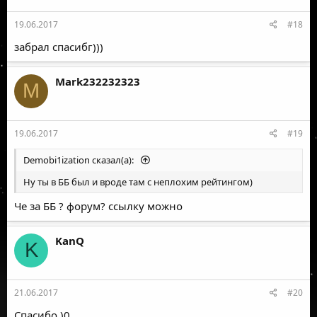
19.06.2017
#18
забрал спасибг)))
Mark232232323
M
19.06.2017
#19
Demobi1ization сказал(а):
Ну ты в ББ был и вроде там с неплохим рейтингом)
Че за ББ ? форум? ссылку можно
KanQ
K
21.06.2017
#20
Спасибо )0