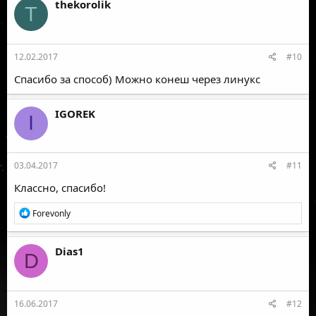
thekorolik
T
12.02.2017
#10
Спасибо за способ) Можно конеш через линукс
IGOREK
I
03.04.2017
#11
Классно, спасибо!
Р
Forevonly
е
а
к
Dias1
D
ц
и
и
:
16.06.2017
#12