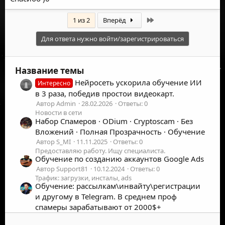
Последняя
1 из 2
Вперёд
Для ответа нужно войти/зарегистрироваться
Название темы
Нейросеть ускорила обучение ИИ
Интересно
в 3 раза, победив простои видеокарт.
Автор Admin
28.02.2026
Ответы: 0
Новости в сети
Набор Спамеров · ODium · Cryptoscam · Без
Вложений · Полная Прозрачность · Обучение
Автор S_MI
11.11.2025
Ответы: 0
Предоставляю работу. Ищу специалиста.
Обучение по созданию аккаунтов Google Ads
Автор Support81
10.12.2024
Ответы: 0
Трафик: загрузки, инсталы, ads
Обучение: рассылкам\инвайту\регистрации
и другому в Telegram. В среднем проф
спамеры зарабатывают от 2000$+
Автор GetLeads
12.01.2024
Ответы: 4