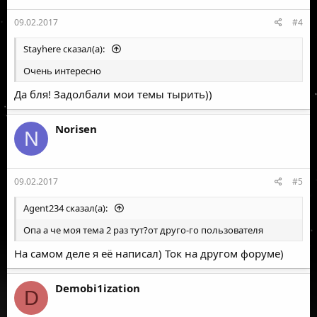
=============
09.02.2017
#4
Нажимаем старт
PROFIT!!!
Stayhere сказал(а):
От благодарностей не откажусь)
Очень интересно
Да бля! Задолбали мои темы тырить))
Norisen
N
09.02.2017
#5
Agent234 сказал(а):
Опа а че моя тема 2 раз тут?от друго-го пользователя
На самом деле я её написал) Ток на другом форуме)
Demobi1ization
D