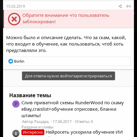
15.02.2019
#4
Обратите внимание что пользователь
заблокирован!
Можно было и описание сделать. Что за скам, какой,
что входит в обучение, как пользоваться, чтоб хоть
представляли это.
Р
Borkn
е
а
к
Для ответа нужно войти/зарегистрироваться
ц
и
и
Название темы
:
Слив приватной схемы RunderWood по скаму
Р
eBay,craislist+обучение отрисовке, бланки
штампы!
Автор Рыцарь
17.06.2017
Ответы: 0
Раздачи и сливы
Нейросеть ускорила обучение ИИ
Интересно