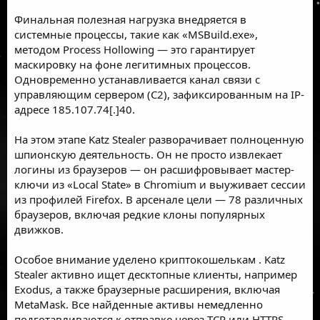
Финальная полезная нагрузка внедряется в
системные процессы, такие как «MSBuild.exe»,
методом
Process Hollowing
— это гарантирует
маскировку на фоне легитимных процессов.
Одновременно устанавливается канал связи с
управляющим сервером (C2), зафиксированным на IP-
адресе 185.107.74[.]40.
На этом этапе Katz Stealer разворачивает полноценную
шпионскую деятельность. Он не просто извлекает
логины из браузеров — он расшифровывает мастер-
ключи из «Local State» в Chromium и выуживает сессии
из профилей Firefox. В арсенале цели — 78 различных
браузеров, включая редкие клоны популярных
движков.
Особое внимание уделено
криптокошелькам
. Katz
Stealer активно ищет десктопные клиенты, например
Exodus, а также браузерные расширения, включая
MetaMask. Все найденные активы немедленно
подготавливаются к отправке через TCP или HTTPS,