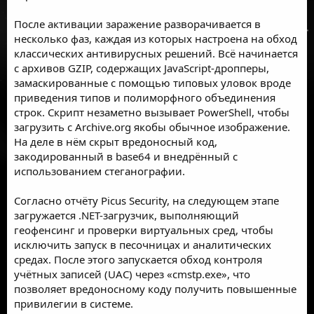
После активации заражение разворачивается в
несколько фаз, каждая из которых настроена на обход
классических антивирусных решений. Всё начинается
с архивов GZIP, содержащих JavaScript-дропперы,
замаскированные с помощью типовых уловок вроде
приведения типов и полиморфного объединения
строк. Скрипт незаметно вызывает PowerShell, чтобы
загрузить с Archive.org якобы обычное изображение.
На деле в нём скрыт вредоносный код,
закодированный в base64 и внедрённый с
использованием стеганографии.
Согласно отчёту
Picus Security, на следующем этапе
загружается .NET-загрузчик, выполняющий
геофенсинг и проверки виртуальных сред, чтобы
исключить запуск в песочницах и аналитических
средах. После этого запускается обход контроля
учётных записей (UAC) через «cmstp.exe», что
позволяет вредоносному коду получить повышенные
привилегии в системе.