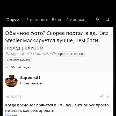
Форум
Что нового
Вход
Гарант
Новости
Регистрация
Правил
Обычное фото? Скорее портал в ад. Katz
Stealer маскируется лучше, чем баги
перед релизом
А
Д
Т
Support81
18.06.2025
вредоносное по
в
а
е
стеганография
т
т
г
о
а
и
Общий раздел
р
н
т
а
Support81
е
ч
Пользователь
м
а
ы
л
а
18.06.2025
#1
Когда вредонос прячется в JPG, ваш антивирус просто
не знает, как реагировать.