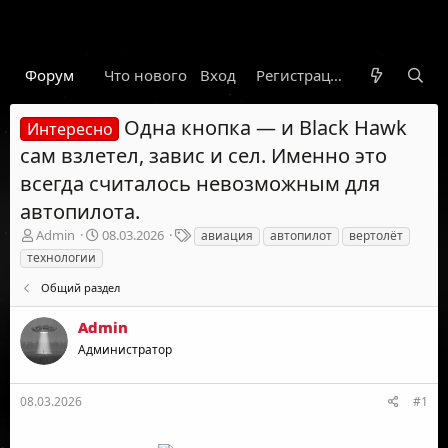
Форум
Что нового
Вход
Гарант
Новости
Регистрация
Правил
Одна кнопка — и Black Hawk
Интересно
сам взлетел, завис и сел. Именно это
всегда считалось невозможным для
автопилота.
А
Д
Т
Admin
08.03.2026
авиация
автопилот
вертолёт
в
а
е
технологии
т
т
г
о
а
и
Общий раздел
р
н
т
а
Admin
е
ч
Администратор
м
а
ы
л
а
08.03.2026
#1