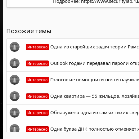
Подробнее:
https://www.securitylab.
Похожие темы
Одна из старейших задач теории Рамс
Интересно
Outlook годами передавал пароли от
Интересно
Голосовые помощники почти научились
Интересно
Одна квартира — 55 жильцов. Хозяйка 
Интересно
Обнаружена одна из самых тихих све
Интересно
Одна буква ДНК полностью отменяет 
Интересно