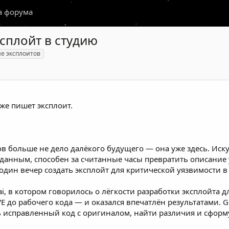
а форума
ксплойт в студию
е эксплоитов
же пишет эксплоит.
ов больше не дело далёкого будущего — она уже здесь. И
данным, способен за считанные часы превратить описание у
один вечер создать эксплойт для критической уязвимости в 
.ai, в котором говорилось о лёгкости разработки эксплойта
E до рабочего кода — и оказался впечатлён результатами. GP
ь исправленный код с оригиналом, найти различия и сформ