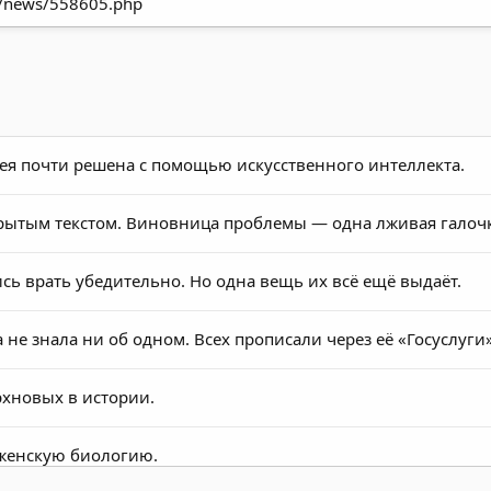
ru/news/558605.php
ея почти решена с помощью искусственного интеллекта.
крытым текстом. Виновница проблемы — одна лживая галочк
 врать убедительно. Но одна вещь их всё ещё выдаёт.
не знала ни об одном. Всех прописали через её «Госуслуги»
рхновых в истории.
женскую биологию.