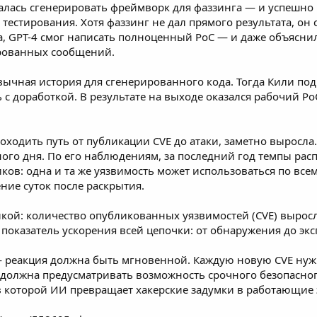
алась сгенерировать фреймворк для фаззинга — и успешно 
тестирования. Хотя фаззинг не дал прямого результата, он
, GPT-4 смог написать полноценный PoC — и даже объяснил 
рованных сообщений.
вычная история для сгенерированного кода. Тогда Кили по
сь с доработкой. В результате на выходе оказался рабочий 
оходить путь от публикации CVE до атаки, заметно выросла.
ого дня. По его наблюдениям, за последний год темпы рас
ов: одна и та же
уязвимость
может использоваться по всем
ние суток после раскрытия.
тикой: количество опубликованных уязвимостей (CVE)
вырос
 показатель ускорения всей цепочки: от обнаружения до экс
— реакция должна быть мгновенной. Каждую новую CVE нуж
 должна предусматривать возможность срочного безопасног
в которой ИИ превращает хакерские задумки в работающие э