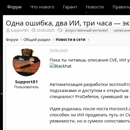
Форум
Что нового
Гарант
Новости
Правил
Одна ошибка, два ИИ, три часа — э
А
Д
Т
Support81
23.04.2025
искусственный интелект
написани
в
а
е
Форум
Общий раздел
Новости в сети
т
т
г
о
а
и
р
н
23.04.2025
т
а
Пока ты читаешь описание CVE, ИИ у
е
ч
м
а
ы
л
а
Support81
Автоматизация разработки эксплойт
Пользователь
подсказками и доступом к открытым 
специалист ProDefense, сумевший за 
Идея родилась после поста Horizon3
способен ли ИИ проделать путь от CV
уязвимости, но и сумели сопоставит