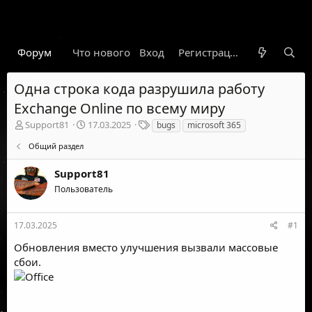
Форум
Что нового
Вход
Гарант
Новости
Регистрация
Правил
Одна строка кода разрушила работу
Exchange Online по всему миру
А
Д
Т
Support81
17.03.2025
bugs
microsoft 365
в
а
е
Общий раздел
т
т
г
о
а
и
Support81
р
н
т
а
Пользователь
е
ч
м
а
ы
л
17.03.2025
#1
а
Обновления вместо улучшения вызвали массовые
сбои.