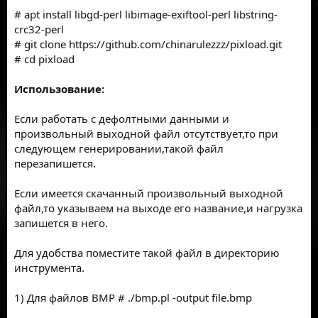
# apt install libgd-perl libimage-exiftool-perl libstring-
crc32-perl
# git clone
https://github.com/chinarulezzz/pixload.git
# cd pixload
Использование:
Если работать с дефолтными данными и
произвольный выходной файл отсутствует,то при
следующем генерировании,такой файл
перезапишется.
Если имеется скачанный произвольный выходной
файл,то указываем на выходе его название,и нагрузка
запишется в него.
Для удобства поместите такой файл в директорию
инструмента.
1) Для файлов BMP # ./bmp.pl -output file.bmp