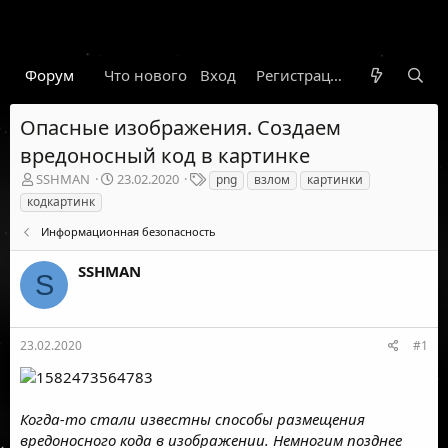
Форум
Что нового
Вход
Гарант
Новости
Регистрация
Правил
Опасные изображения. Создаем
вредоносный код в картинке
А
Д
Т
SSHMAN
23.02.2020
png
взлом
картинки
в
а
е
кодкартинк
т
т
г
о
а
и
Информационная безопасность
р
н
т
а
SSHMAN
S
е
ч
м
а
ы
л
а
23.02.2020
#1
Когда-то стали известны способы размещения
вредоносного кода в изображении. Немногим позднее