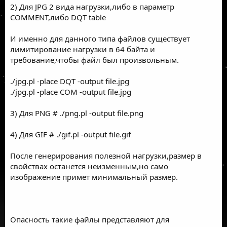
2) Для JPG 2 вида нагрузки,либо в параметр
COMMENT,либо DQT table
И именно для данного типа файлов существует
лимитирование нагрузки в 64 байта и
требование,чтобы файл был произвольным.
./jpg.pl -place DQT -output file.jpg
./jpg.pl -place COM -output file.jpg
3) Для PNG # ./png.pl -output file.png
4) Для GIF # ./gif.pl -output file.gif
После генерирования полезной нагрузки,размер в
свойствах останется неизменным,но само
изображение примет минимальный размер.
Опасность такие файлы представляют для