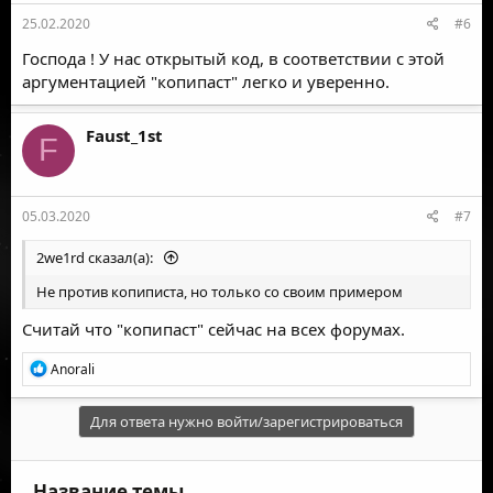
25.02.2020
#6
Господа ! У нас открытый код, в соответствии с этой
аргументацией "копипаст" легко и уверенно.
Faust_1st
F
05.03.2020
#7
2we1rd сказал(а):
Не против копиписта, но только со своим примером
Считай что "копипаст" сейчас на всех форумах.
Р
Anorali
е
а
к
Для ответа нужно войти/зарегистрироваться
ц
и
и
Название темы
: