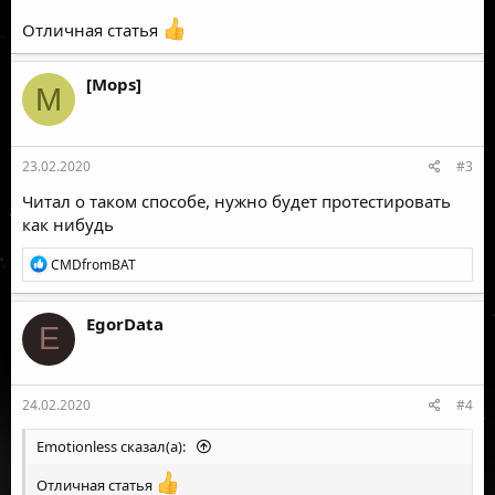
Отличная статья
[Mops]
M
23.02.2020
#3
Читал о таком способе, нужно будет протестировать
как нибудь
Р
CMDfromBAT
е
а
к
EgorData
E
ц
и
и
:
24.02.2020
#4
Emotionless сказал(а):
Отличная статья