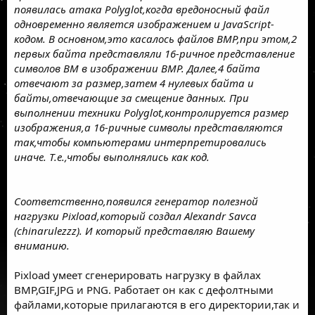
появилась атака Polyglot,когда вредоносный файл
одновременно является изображением и JavaScript-
кодом. В основном,это касалось файлов BMP,при этом,2
первых байта представляли 16-ричное представление
символов ВМ в изображении ВМP. Далее,4 байта
отвечают за размер,затем 4 нулевых байта и
байты,отвечающие за смещение данных. При
выполнении техники Polyglot,контролируется размер
изображения,а 16-ричные символы представляются
так,чтобы компьютерами интерпретировались
иначе. Т.е.,чтобы выполнялись как код.
Соответственно,появился генератор полезной
нагрузки Pixload,который создал Alexandr Savca
(chinarulezzz). И который представляю Вашему
вниманию.
Pixload умеет сгенерировать нагрузку в файлах
BMP,GIF,JPG и PNG. Работает он как с дефолтными
файлами,которые прилагаются в его директории,так и