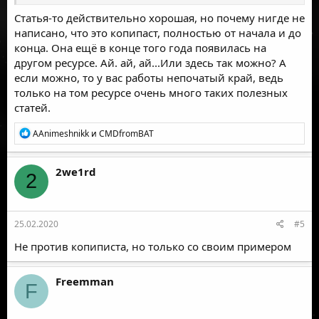
Статья-то действительно хорошая, но почему нигде не
написано, что это копипаст, полностью от начала и до
конца. Она ещё в конце того года появилась на
другом
ресурсе. Ай. ай, ай...Или здесь так можно? А
если можно, то у вас работы непочатый край, ведь
только на том ресурсе очень много таких полезных
статей.
Р
AAnimeshnikk
и
CMDfromBAT
е
а
к
2we1rd
2
ц
и
и
:
25.02.2020
#5
Не против копиписта, но только со своим примером
Freemman
F