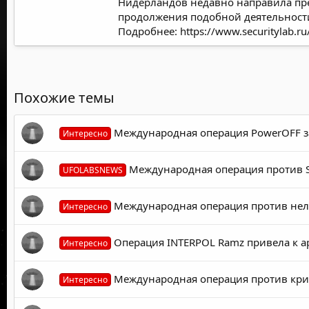
Нидерландов недавно направила пре
продолжения подобной деятельност
Подробнее:
https://www.securitylab.
Похожие темы
Международная операция PowerOFF з
Интересно
Международная операция против So
UFOLABSNEWS
Международная операция против нел
Интересно
Операция INTERPOL Ramz привела к а
Интересно
Международная операция против кри
Интересно