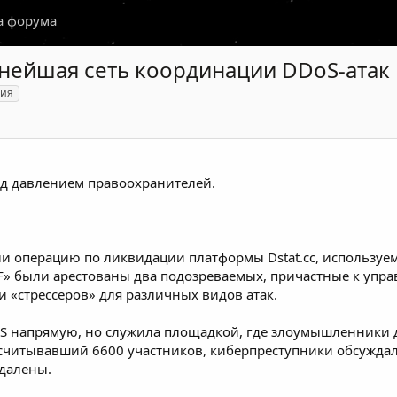
а форума
нейшая сеть координации DDoS-атак
ция
од давлением правоохранителей.
ли операцию
по ликвидации платформы Dstat.cc, использу
 были арестованы два подозреваемых, причастные к управ
 «стрессеров» для различных видов атак.
DDoS напрямую, но служила площадкой, где злоумышленники
считывавший 6600 участников, киберпреступники обсуждали
удалены.