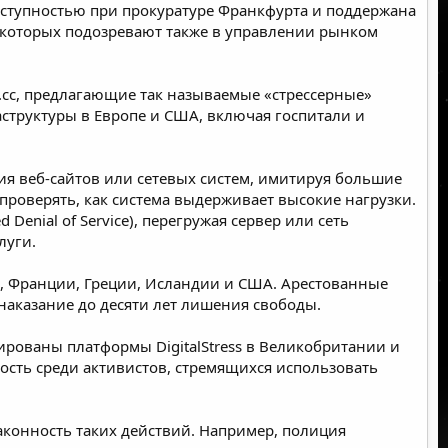
ступностью при прокуратуре Франкфурта и поддержана
 которых подозревают также в управлении рынком
.cc, предлагающие так называемые «стрессерные»
раструктуры в Европе и США, включая госпитали и
ия веб-сайтов или сетевых систем, имитируя большие
проверять, как система выдерживает высокие нагрузки.
enial of Service), перегружая сервер или сеть
луги.
и, Франции, Греции, Исландии и США. Арестованные
наказание до десяти лет лишения свободы.
ированы платформы DigitalStress в Великобритании и
ость среди активистов, стремящихся использовать
аконность таких действий. Например, полиция