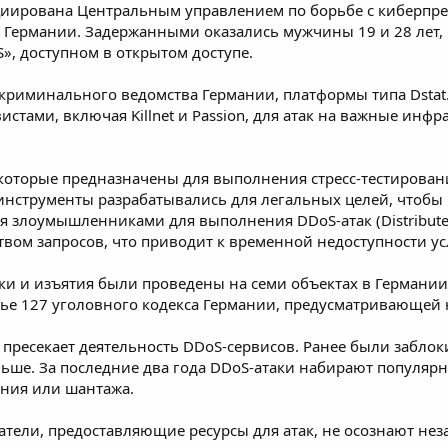
иирована Центральным управлением по борьбе с киберпре
Германии. Задержанными оказались мужчины 19 и 28 лет,
S», доступном в открытом доступе.
криминального ведомства Германии, платформы типа Dstat
истами, включая Killnet и Passion, для атак на важные инф
 которые предназначены для выполнения стресс-тестирован
инструменты разрабатывались для легальных целей, чтобы 
 злоумышленниками для выполнения DDoS-атак (Distributed D
вом запросов, что приводит к временной недоступности ус
ки и изъятия были проведены на семи объектах в Германи
тье 127 уголовного кодекса Германии, предусматривающей 
пресекает деятельность DDoS-сервисов. Ранее были заблок
льше. За последние два года DDoS-атаки набирают популярн
ения или шантажа.
тели, предоставляющие ресурсы для атак, не осознают нез