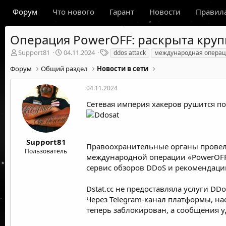
Форум
Что нового
Гарант
Новости
Правил
Операция PowerOFF: раскрыта круп
А
Д
Т
Support81
04.11.2024
ddos attack
международная опера
в
а
е
Форум
Общий раздел
Новости в сети
т
т
г
о
а
и
р
н
04.11.2024
т
а
Сетевая империя хакеров рушится п
е
ч
м
а
ы
л
а
Support81
Правоохранительные органы
прове
Пользователь
международной операции «PowerOFF»
сервис обзоров DDoS и рекомендации
Dstat.cc не предоставляла услуги 
Через Telegram-канал платформы, на
теперь заблокирован, а сообщения 