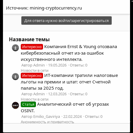
Источник: mining-cryptocurrency.ru
Для ответа нужно войти/зарегистрироваться
Название темы
Компания Ernst & Young отозвала
Интересно
кибербезопасный отчет из-за ошибок
искусственного интеллекта.
Автор Admin
19.05.2026
Ответы: 0
Новости в сети
ИТ-компании тратили налоговые
Интересно
льготы на премии и штат: отчет Счетной
палаты за 2025 год.
Автор Admin
12.03.2026
Ответы: 0
Новости в сети
Аналитический отчет об угрозах
Статья
OSINT.
Автор Emilio_Gaviriya
22.02.2024
Ответы: 0
Анонимность и приватность
Сделали отчет Chromium Security Q4.
A
Автор Android
23.07.2019
Ответы: 0