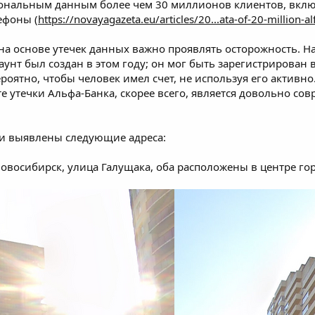
рсональным данным более чем 30 миллионов клиентов, вкл
ефоны (
https://novayagazeta.eu/articles/20...ata-of-20-million-
 основе утечек данных важно проявлять осторожность. Напр
каунт был создан в этом году; он мог быть зарегистрирован 
оятно, чтобы человек имел счет, не используя его активно.
е утечки Альфа-Банка, скорее всего, является довольно со
и выявлены следующие адреса:
Новосибирск, улица Галущака, оба расположены в центре го