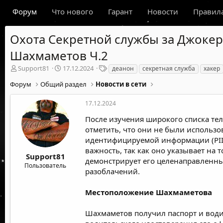
Форум
Что нового
Гарант
Новости
Правил
Охота Секретной службы за Джокер
Шахмаметов Ч.2
А
Д
Т
Support81
17.12.2024
деанон
секретная служба
хакер
в
а
е
Форум
Общий раздел
Новости в сети
т
т
г
о
а
и
р
н
17.12.2024
т
а
После изучения широкого списка те
е
ч
отметить, что они не были использ
м
а
ы
л
идентифицируемой информации (PII
а
важность, так как оно указывает на
Support81
демонстрирует его целенаправленн
Пользователь
разоблачений.
Местоположение Шахмаметова
Шахмаметов получил паспорт и води