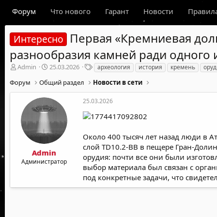
Форум
Что нового
Гарант
Новости
Правил
Первая «Кремниевая доли
Интересно
разнообразия камней ради одного 
А
Д
Т
Admin
25.03.2026
археология
история
кремень
оруд
в
а
е
Форум
Общий раздел
Новости в сети
т
т
г
о
а
и
р
н
25.03.2026
т
а
е
ч
м
а
ы
л
Около 400 тысяч лет назад люди в А
а
слой TD10.2-BB в пещере Гран-Доли
Admin
орудия: почти все они были изготов
Администратор
выбор материала был связан с орга
под конкретные задачи, что свидет