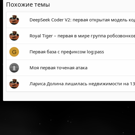
Похожие темы
DeepSeek Coder V2: первая открытая модель к
Royal Tiger – первая в мире группа робозвонко
Первая база с префиксом log:pass
G
Моя первая точеная атака
Лариса Долина лишилась недвижимости на 1