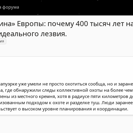
а форума
на» Европы: почему 400 тысяч лет на
идеального лезвия.
ия
тапуэрке уже умели не просто охотиться сообща, но и заран
на, где обнаружили следы коллективной охоты на более че
лены из местного кремня, хотя в радиусе пяти километров д
низованным подходом к охоте и разделке туш. Люди заране
ельствует о высоком уровне планирования и координации.