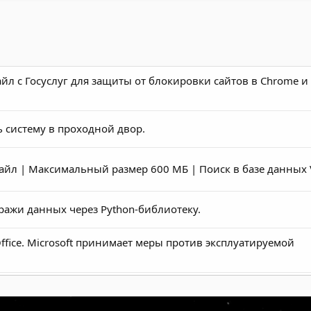
 с Госуслуг для защиты от блокировки сайтов в Chrome и
 систему в проходной двор.
а файл | Максимальный размер 600 МБ | Поиск в базе данных 
ажи данных через Python-библиотеку.
fice. Microsoft принимает меры против эксплуатируемой
лтера.txt»? Поздравляем — троян-шпион уже ворует ваши