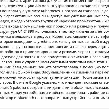
а скачать архив якобы для участия в совместной разработ
ер через функцию AirDrop. Внутри архива находился вредо
консольную утилиту Kubernetes. Программа связалась с 
ру. Через активные сеансы и доступные учётные данные з
азведки, в ходе которого группа обнаружила промежуточный
осле входа злоумышленники продолжили разведку и получ
аструктуре UNC4899 использовала тактику «жизнь за счёт 
нники вмешались в ресурсы Kubernetes, связанные с платф
оторые выводили служебные токены учётных записей в жур
помощью группа повысила привилегии и начала перемещатьс
ый работал в привилегированном режиме. Через него зло
 доступа для постоянного присутствия в системе. После о
, связанную с управлением учётными записями клиентов. 
нными базы данных. Защита отсутствовала. С помощью пол
ыполнила SQL-команды. Злоумышленники изменили парамет
е ключей многофакторной аутентификации. После захвата 
ларов. В отчёте Google указано, что инцидент показал оп
вильной работы с секретными данными в облачных система
нных между устройствами и жёстко изолировать рабочие ср
AirDrop и Bluetooth на корпоративных устройствах и вним