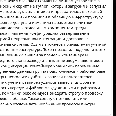
ке. Файл сначала открыли на личном устройстве, а
носный скрипт на Python, который загрузил и запустил
доменом злоумышленников и превратилась в скрытый
лоумышленники проникли в облачную инфраструктуру
 сервер доступа и изменила параметры политики
или доступ к отдельным компонентам среды
облака», изменив конфигурацию развёртывания
ормой непрерывной интеграции и доставки. В
налы системы. Один из токенов принадлежал учётной
я по инфраструктуре. Токен позволил подключиться к
умышленники вышли за пределы контейнера и
чередного этапа разведки внимание злоумышленников
В конфигурации контейнера хранились переменные
ученных данных группа подключилась к рабочей базе
ры нескольких учётных записей пользователей,
этих учётных записей удалось вывести цифровые
асность передачи файлов между личными и рабочими
х. Компании рекомендуют внедрять строгую проверку
еды в облаке. Также советуют отключать или
ательно отслеживать необычные процессы внутри