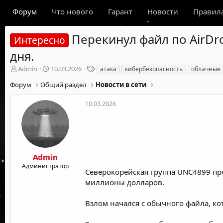
Форум
Что нового
Гарант
Новости
Правил
Перекинул файл по AirDr
Интересно
дня.
А
Д
Т
Admin
10.03.2026
атака
кибербезопасность
облачные 
в
а
е
Форум
Общий раздел
Новости в сети
т
т
г
о
а
и
р
н
10.03.2026
т
а
е
ч
м
а
ы
л
а
Admin
Администратор
Северокорейская группа UNC4899 пр
миллионы долларов.
Взлом начался с обычного файла, к