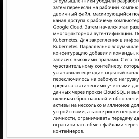
Злоумышленники убедили разработчик
затем перенесли на рабочий компьют
двоичный файл, маскирующийся под 
канал доступа к рабочему компьюте
Google Cloud. Затем начался этап р
многофакторной аутентификации. П
Kubernetes. Для закрепления в инфр
Kubernetes. Параллельно злоумышле
конфигурацию добавили команды, к
записи с высокими правами. С его 
чувствительному контейнеру, котор
установили ещё один скрытый канал
переключилось на рабочую нагрузку
среды со статическими учётными да
данных через прокси Cloud SQL и в
включая сброс паролей и обновлени
активы на несколько миллионов дол
устройствами, а также риски непра
личности, ограничивать передачу да
ограничивать обмен файлами через 
контейнеров.