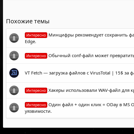
Похожие темы
Минцифры рекомендует сохранить файл
Интересно
Edge.
Обычный conf-файл может превратить
Интересно
VT Fetch — загрузка файлов с VirusTotal | 15$ з
Хакеры использовали WAV-файл для кр
Интересно
Один файл + один клик = ODay в MS Of
Интересно
уязвимости.
Кликнули на файл «Задание_для_бухга
Интересно
пароли.