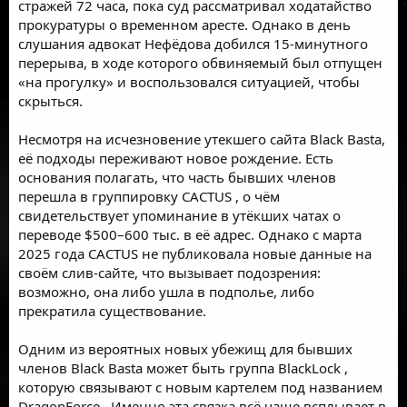
стражей 72 часа, пока суд рассматривал ходатайство
прокуратуры о временном аресте. Однако в день
слушания адвокат Нефёдова добился 15-минутного
перерыва, в ходе которого обвиняемый был отпущен
«на прогулку» и воспользовался ситуацией, чтобы
скрыться.
Несмотря на исчезновение утекшего сайта Black Basta,
её подходы переживают новое рождение. Есть
основания полагать, что часть бывших членов
перешла в группировку CACTUS
, о чём
свидетельствует упоминание в утёкших чатах о
переводе $500–600 тыс. в её адрес. Однако с марта
2025 года CACTUS не публиковала новые данные на
своём слив-сайте, что вызывает подозрения:
возможно, она либо ушла в подполье, либо
прекратила существование.
Одним из вероятных новых убежищ для бывших
членов Black Basta может быть группа
BlackLock
,
которую связывают с новым картелем под названием
DragonForce
. Именно эта связка всё чаще всплывает в