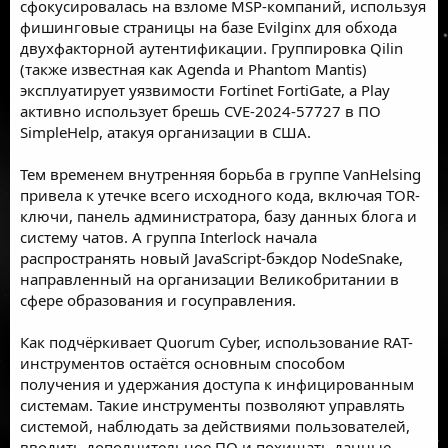
сфокусировалась на взломе MSP-компаний, используя
фишинговые страницы на базе Evilginx для обхода
двухфакторной аутентификации. Группировка Qilin
(также известная как Agenda и Phantom Mantis)
эксплуатирует уязвимости Fortinet FortiGate, а Play
активно использует брешь CVE-2024-57727 в ПО
SimpleHelp, атакуя организации в США.
Тем временем
внутренняя борьба
в группе VanHelsing
привела к утечке всего исходного кода, включая TOR-
ключи, панель администратора, базу данных блога и
систему чатов. А группа Interlock начала
распространять новый JavaScript-бэкдор NodeSnake,
направленный на организации Великобритании в
сфере образования и госуправления.
Как подчёркивает Quorum Cyber, использование RAT-
инструментов остаётся основным способом
получения и удержания доступа к инфицированным
системам. Такие инструменты позволяют управлять
системой, наблюдать за действиями пользователей,
вводить дополнительное ПО и похищать данные —