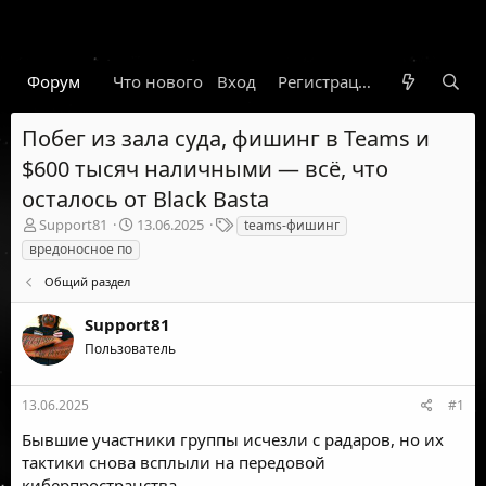
Форум
Что нового
Вход
Гарант
Новости
Регистрация
Правил
Побег из зала суда, фишинг в Teams и
$600 тысяч наличными — всё, что
осталось от Black Basta
А
Д
Т
Support81
13.06.2025
teams-фишинг
в
а
е
вредоносное по
т
т
г
о
а
и
Общий раздел
р
н
т
а
Support81
е
ч
Пользователь
м
а
ы
л
а
13.06.2025
#1
Бывшие участники группы исчезли с радаров, но их
тактики снова всплыли на передовой
киберпространства.