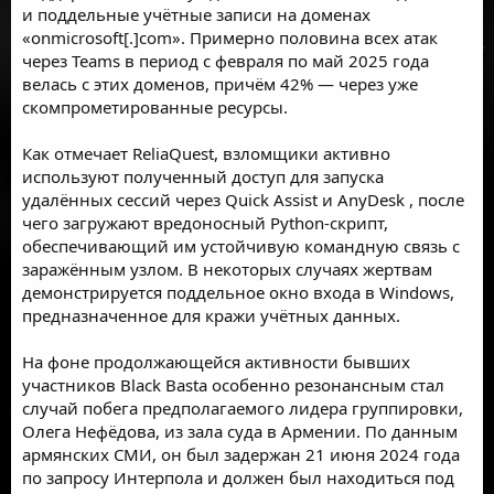
и поддельные учётные записи на доменах
«onmicrosoft[.]com». Примерно половина всех атак
через Teams в период с февраля по май 2025 года
велась с этих доменов, причём 42% — через уже
скомпрометированные ресурсы.
Как отмечает ReliaQuest, взломщики активно
используют полученный доступ для запуска
удалённых сессий через
Quick Assist
и
AnyDesk
, после
чего загружают вредоносный Python-скрипт,
обеспечивающий им устойчивую командную связь с
заражённым узлом. В некоторых случаях жертвам
демонстрируется поддельное окно входа в Windows,
предназначенное для кражи учётных данных.
На фоне продолжающейся активности бывших
участников Black Basta особенно резонансным
стал
случай побега
предполагаемого лидера группировки,
Олега Нефёдова, из зала суда в Армении. По данным
армянских СМИ, он был задержан 21 июня 2024 года
по запросу Интерпола и должен был находиться под