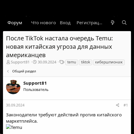
Форум
Что нового
Вход
Гарант
Новости
Регистрация
Правил
После TikTok настала очередь Temu:
новая китайская угроза для данных
американцев
А
Д
Т
Support81
30.09.2024
temu
tiktok
кибершпионаж
в
а
е
Общий раздел
т
т
г
о
а
и
Support81
р
н
т
а
Пользователь
е
ч
м
а
ы
л
30.09.2024
#1
а
Законодатели требуют действий против китайского
маркетплейса.