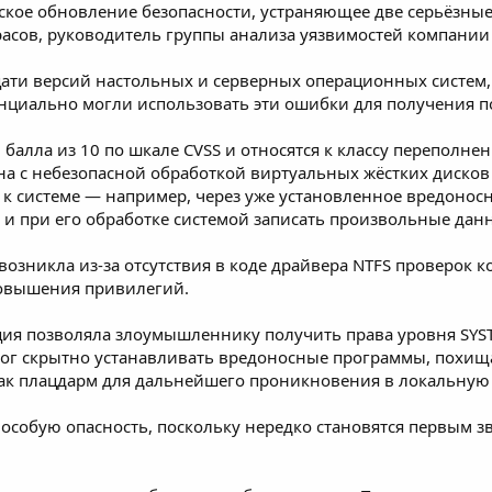
ское обновление безопасности, устраняющее две серьёзные
сов, руководитель группы анализа уязвимостей компании Po
ати версий настольных и серверных операционных систем, 
циально могли использовать эти ошибки для получения п
 балла из 10 по шкале CVSS и относятся к классу переполн
на с небезопасной обработкой виртуальных жёстких дисков
к системе — например, через уже установленное вредоносн
и при его обработке системой записать произвольные дан
возникла из-за отсутствия в коде драйвера NTFS проверок к
повышения привилегий.
ация позволяла злоумышленнику получить права уровня SY
г скрытно устанавливать вредоносные программы, похищат
к плацдарм для дальнейшего проникновения в локальную 
особую опасность, поскольку нередко становятся первым з