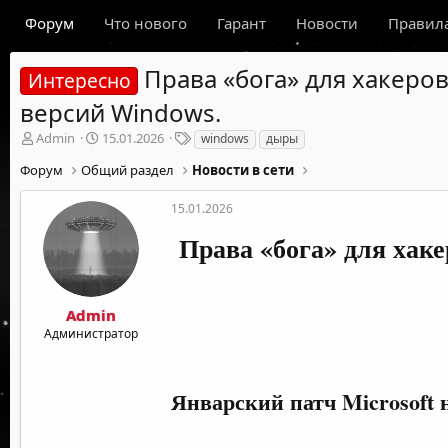
Форум
Что нового
Гарант
Новости
Правил
Права «бога» для хакеро
Интересно
версий Windows.
А
Д
Т
Admin
15.01.2026
windows
дыры
в
а
е
Форум
Общий раздел
Новости в сети
т
т
г
о
а
и
р
н
15.01.2026
т
а
Права «бога» для хак
е
ч
м
а
ы
л
а
Admin
Администратор
Январский патч Microsoft 