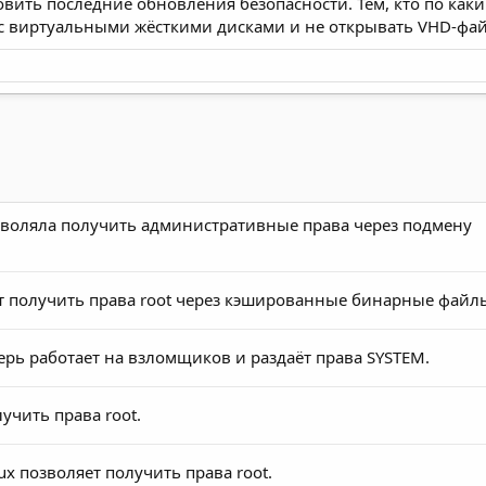
вить последние обновления безопасности. Тем, кто по каки
 с виртуальными жёсткими дисками и не открывать VHD-фа
озволяла получить административные права через подмену
ет получить права root через кэшированные бинарные файл
рь работает на взломщиков и раздаёт права SYSTEM.
учить права root.
ux позволяет получить права root.