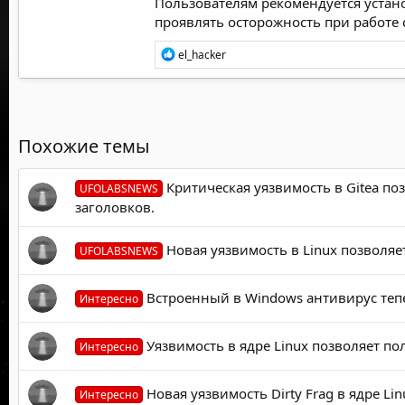
Пользователям рекомендуется устано
проявлять осторожность при работе
Р
el_hacker
е
а
к
ц
и
и
Похожие темы
:
Критическая уязвимость в Gitea п
UFOLABSNEWS
заголовков.
Новая уязвимость в Linux позволя
UFOLABSNEWS
Встроенный в Windows антивирус тепе
Интересно
Уязвимость в ядре Linux позволяет пол
Интересно
Новая уязвимость Dirty Frag в ядре Lin
Интересно