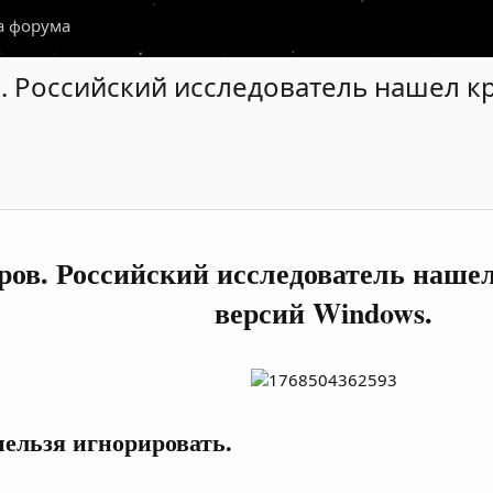
а форума
в. Российский исследователь нашел к
еров. Российский исследователь наше
версий Windows.
нельзя игнорировать.