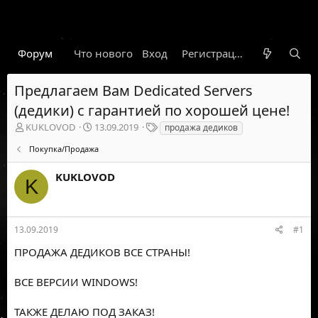
Форум
Что нового
Вход
Гарант
Новости
Регистрация
Правил
Предлагаем Вам Dedicated Servers
(дедики) с гарантией по хорошей цене!
А
Д
Т
KUKLOVOD
13.09.2019
продажа дедиков
в
а
е
Покупка/Продажа
т
т
г
о
а
и
KUKLOVOD
р
н
K
т
а
е
ч
м
а
ы
л
13.09.2019
#1
а
ПРОДАЖА ДЕДИКОВ ВСЕ СТРАНЫ!
ВСЕ ВЕРСИИ WINDOWS!
ТАКЖЕ ДЕЛАЮ ПОД ЗАКАЗ!