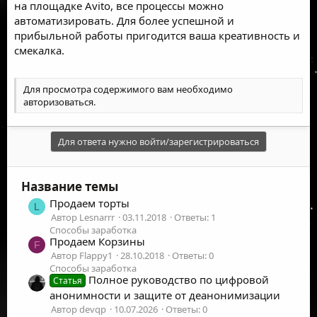
на площадке Avito, все процессы можно
автоматизировать. Для более успешной и
прибыльной работы пригодится ваша креативность и
смекалка.
Для просмотра содержимого вам необходимо
авторизоваться
.
Для ответа нужно войти/зарегистрироваться
Название темы
Продаем торты
L
Автор Lesnarrr
03.11.2018
Ответы: 1
Способы заработка
Продаем Корзины
F
Автор Flappy1
28.10.2018
Ответы: 0
Способы заработка
Полное руководство по цифровой
Статья
анонимности и защите от деанонимизации
Автор devqp
10.07.2026
Ответы: 0