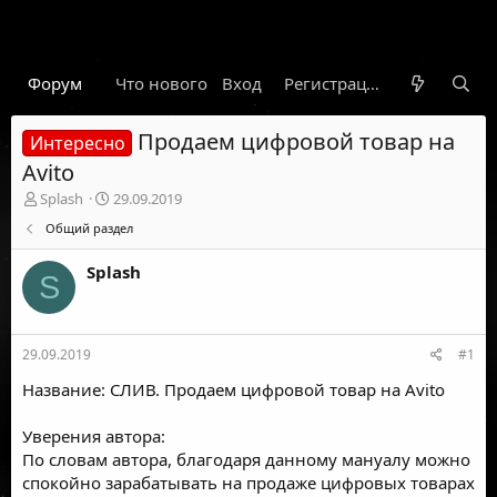
Форум
Что нового
Вход
Гарант
Новости
Регистрация
Правил
Продаем цифровой товар на
Интересно
Avito
А
Д
Splash
29.09.2019
в
а
Общий раздел
т
т
о
а
Splash
р
н
S
т
а
е
ч
м
а
29.09.2019
#1
ы
л
а
Название: СЛИВ. Продаем цифровой товар на Avito
Уверения автора:
По словам автора, благодаря данному мануалу можно
спокойно зарабатывать на продаже цифровых товарах