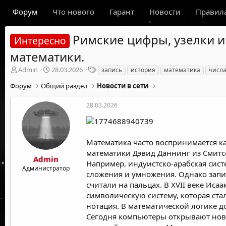
Форум
Что нового
Гарант
Новости
Правил
Римские цифры, узелки и
Интересно
математики.
А
Д
Т
Admin
28.03.2026
запись
история
математика
числ
в
а
е
Форум
Общий раздел
Новости в сети
т
т
г
о
а
и
р
н
28.03.2026
т
а
е
ч
м
а
ы
л
Математика часто воспринимается как
а
математики Дэвид Даннинг из Смитсон
Admin
Например, индуистско-арабская сист
Администратор
сложения и умножения. Однако запи
считали на пальцах. В XVII веке Ис
символическую систему, которая ста
нотация. В математической логике д
Сегодня компьютеры открывают нов