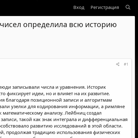
Вход
Регистрация
ь чисел определила всю историю
#1
к люди записывали числа и уравнения. Историк
то фиксирует идеи, но и влияет на их развитие.
ния благодаря позиционной записи и алгоритмам
овали узелки для кодирования информации, а римляне
к математическому анализу. Лейбниц создал
 записи, такой как знак интеграла и дифференциальная
особствовало развитию исследований в этой области.
ей, продолжая традицию использования физических