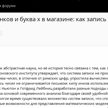
а форума
нков и буква x в магазине: как запис
а
 абстрактная наука, но её история тесно связана с тем, ка
овского института утверждает, что система записи не прос
ема чисел, в отличие от римских цифр, упростила вычисле
сь чисел не ограничивается письмом: кипу инков использ
аак Ньютон и Готфрид Лейбниц разработали разные подходы 
ла основой современного анализа благодаря своей удобной
олгое время существовало множество систем записи, что сп
ые возможности для представления математических модел