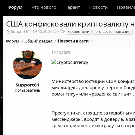
Форум
Что нового
Гарант
Новости
Правил
США конфисковали криптовалюту на
А
Д
Т
Support81
15.10.2025
мошенники
юго-восточная азия
в
а
е
Форум
Общий раздел
Новости в сети
т
т
г
о
а
и
р
н
15.10.2025
т
а
е
ч
м
а
ы
л
а
Министерство юстиции США конфиско
Support81
миллиарды долларов у жертв в Соед
Пользователь
романтику»
или
«разделка свиньи»
.
Преступники, стоящие за подобными
мессенджеры, входят в доверие, а 
средства, мошенники крадут их, пер