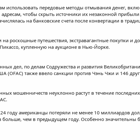
м использовать передовые методы отмывания денег, вклю
адресам, чтобы скрыть источники их незаконной прибыли 
числялась на банковские счета после конвертации в трад
и на роскошные путешествия, экстравагантные покупки и до
у Пикассо, купленную на аукционе в Нью-Йорке.
нных дел, по делам Содружества и развития Великобритан
США (OFAC)
также ввело санкции против Чэнь Чжи
и 146 друг
ных мошенничеств неуклонно растут в течение последних 
AC.
024 году американцы потеряли не менее 10 миллиардов до
ов больше, чем в предыдущем году. Особенно значительны 