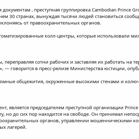
м документам
, преступная группировка Cambodian Prince G
ем 30 странах, вынуждая тысячи людей становиться сообщ
м уклоняясь от правоохранительных органов.
втоматизированные колл-центры, которые использовали м
мы, переправляя сотни рабочих и заставляя их работать на
я», —
говорится
в пресс-релизе Министерства юстиции, опу
громные общежития, окруженные высокими стенами и колюч
сент, является председателем преступной организации Pri
у, но до сих пор находится на свободе. Он принимал непос
воохранительных органов, управлении мошенническими к
ых лагерей.