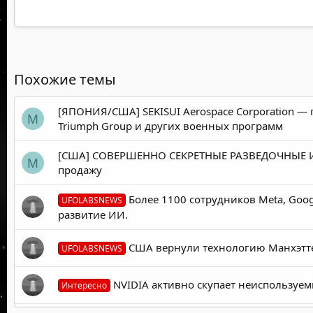
Похожие темы
[ЯПОНИЯ/США] SEKISUI Aerospace Corporation — п
M
Triumph Group и других военных программ
[США] СОВЕРШЕННО СЕКРЕТНЫЕ РАЗВЕДОЧНЫЕ И В
M
продажу
Более 1100 сотрудников Meta, Goog
UFOLABSNEWS
развитие ИИ.
США вернули технологию Манхэтте
UFOLABSNEWS
NVIDIA активно скупает неиспользуем
Интересно