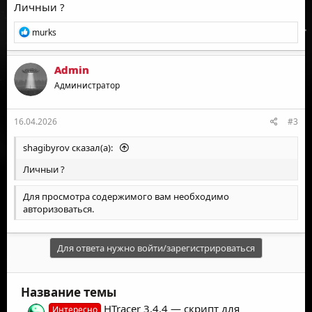
Личныи ?
Р
murks
е
а
к
Admin
ц
Администратор
и
и
:
16.04.2026
#3
shagibyrov сказал(а):
Личныи ?
Для просмотра содержимого вам необходимо
авторизоваться
.
Для ответа нужно войти/зарегистрироваться
Название темы
HTracer 3.4.4 — скрипт для
Интересно