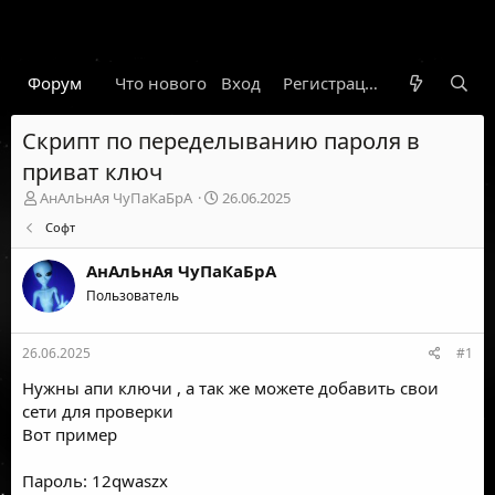
Форум
Что нового
Вход
Гарант
Новости
Регистрация
Правил
Скрипт по переделыванию пароля в
приват ключ
А
Д
АнАлЬнАя ЧуПаКаБрА
26.06.2025
в
а
Софт
т
т
о
а
АнАлЬнАя ЧуПаКаБрА
р
н
т
Пользователь
а
е
ч
м
а
26.06.2025
#1
ы
л
а
Нужны апи ключи , а так же можете добавить свои
сети для проверки
Вот пример
Пароль: 12qwaszx