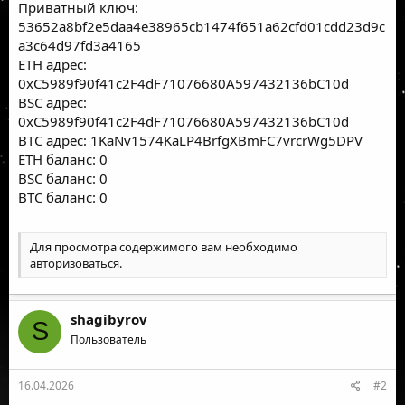
Приватный ключ:
53652a8bf2e5daa4e38965cb1474f651a62cfd01cdd23d9c
a3c64d97fd3a4165
ETH адрес:
0xC5989f90f41c2F4dF71076680A597432136bC10d
BSC адрес:
0xC5989f90f41c2F4dF71076680A597432136bC10d
BTC адрес: 1KaNv1574KaLP4BrfgXBmFC7vrcrWg5DPV
ETH баланс: 0
BSC баланс: 0
BTC баланс: 0
Для просмотра содержимого вам необходимо
авторизоваться
.
shagibyrov
S
Пользователь
16.04.2026
#2