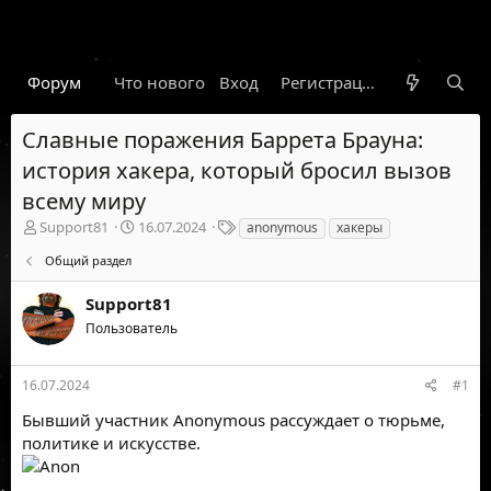
Форум
Что нового
Вход
Гарант
Новости
Регистрация
Правил
Славные поражения Баррета Брауна:
история хакера, который бросил вызов
всему миру
А
Д
Т
Support81
16.07.2024
anonymous
хакеры
в
а
е
Общий раздел
т
т
г
о
а
и
Support81
р
н
т
а
Пользователь
е
ч
м
а
ы
л
16.07.2024
#1
а
Бывший участник Anonymous рассуждает о тюрьме,
политике и искусстве.