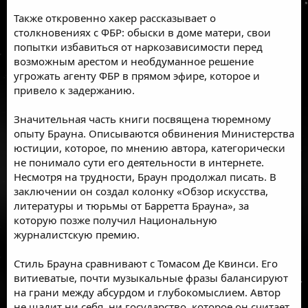
Также откровенно хакер рассказывает о
столкновениях с ФБР: обыски в доме матери, свои
попытки избавиться от наркозависимости перед
возможным арестом и необдуманное решение
угрожать агенту ФБР в прямом эфире, которое и
привело к задержанию.
Значительная часть книги посвящена тюремному
опыту Брауна. Описываются обвинения Министерства
юстиции, которое, по мнению автора, категорически
не понимало сути его деятельности в интернете.
Несмотря на трудности, Браун продолжал писать. В
заключении он создал колонку «Обзор искусства,
литературы и тюрьмы от Барретта Брауна», за
которую позже получил Национальную
журналистскую премию.
Стиль Брауна сравнивают с Томасом Де Квинси. Его
витиеватые, почти музыкальные фразы балансируют
на грани между абсурдом и глубокомыслием. Автор
не щадит ни себя, ни государство, которое он считает