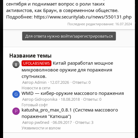
сентября и поднимает вопрос о роли таких
активистов, как Браун, в современном обществе.
Подробнее:
https://www.securitylab.ru/news/550131.php
Последнее редактирование:
16.07.2024
Для ответа нужно войти/зарегистрироваться
Название темы
Китай разработал мощное
UFOLABSNEWS
микроволновое оружие для поражения
спутников.
Автор Admin
12.07.2026
Ответы: 0
Новости в сети
WMD — кибер-оружие массового поражения
G
Автор Gidroponika
18.08.2018
Ответы: 0
Готовый софт
katusha_pro_max_0.8.1 (Система массового
P
поражения "Катюша")
Автор pw0ned
06.09.2017
Ответы: 3
Уязвимости и взлом