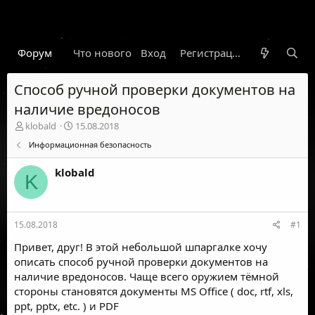
Форум
Что нового
Вход
Гарант
Новости
Регистрация
Правил
Способ ручной проверки документов на
наличие вредоносов
А
Д
klobald
15.08.2018
в
а
Информационная безопасность
т
т
о
а
klobald
р
н
K
т
а
е
ч
м
а
15.08.2018
#1
ы
л
а
Привет, друг! В этой небольшой шпаргалке хочу
описать способ ручной проверки документов на
наличие вредоносов. Чаще всего оружием тёмной
стороны становятся документы MS Office ( doc, rtf, xls,
ppt, pptx, etc. ) и PDF