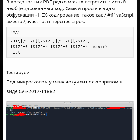
В вредоносных PDF редко можно встретить чистый
необфуцированный код. Самый простые виды
обфускации - HEX-кодирование, такое как /J#61vaScript
вместо /Javascript и перенос строк:
Код:
/Ja\[/SIZE][/SIZE][/SIZE][/SIZE]

[SIZE=6][SIZE=4][SIZE=6][SIZE=4] vascr\

 ipt
Тестируем
Под микроскопом у меня документ с сюрпризом в
виде
CVE-2017-11882