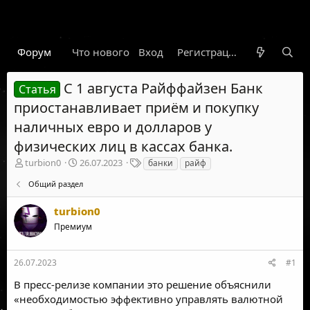
Форум
Что нового
Вход
Гарант
Новости
Регистрация
Правил
С 1 августа Райффайзен Банк
Статья
приостанавливает приём и покупку
наличных евро и долларов у
физических лиц в кассах банка.
А
Д
Т
turbion0
26.07.2023
банки
райф
в
а
е
Общий раздел
т
т
г
о
а
и
turbion0
р
н
т
а
Премиум
е
ч
м
а
ы
л
26.07.2023
#1
а
В пресс-релизе компании это решение
объяснили
«необходимостью эффективно управлять валютной