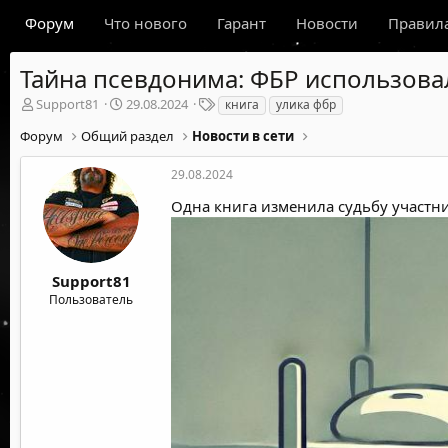
Форум
Что нового
Гарант
Новости
Правил
Тайна псевдонима: ФБР использовал
А
Д
Т
Support81
29.08.2024
книга
улика фбр
в
а
е
Форум
Общий раздел
Новости в сети
т
т
г
о
а
и
р
н
29.08.2024
т
а
Одна книга изменила судьбу участн
е
ч
м
а
ы
л
а
Support81
Пользователь