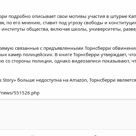
ерри подробно описывает свои мотивы участия в штурме Капи
ая, по его мнению, ставит под угрозу свободы и конституци
 институты общества, включая школы, университеты, разв
прямую связанные с предъявленными Торнсберри обвинениям
ных камер полицейских. В книге Торнсберри утверждает, чт
ю со стороны полиции, однако видеозаписи показывают, чт
iot’s Story» больше недоступна на Amazon, Торнсберри являет
ru/news/551526.php