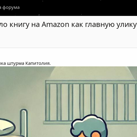
а форума
о книгу на Amazon как главную улику
ика штурма Капитолия.