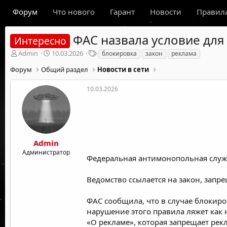
Форум
Что нового
Гарант
Новости
Правил
ФАС назвала условие для
Интересно
А
Д
Т
Admin
10.03.2026
блокировка
закон
реклама
в
а
е
Форум
Общий раздел
Новости в сети
т
т
г
о
а
и
р
н
10.03.2026
т
а
е
ч
м
а
ы
л
а
Admin
Администратор
Федеральная антимонопольная служба
Ведомство ссылается на закон, зап
ФАС сообщила, что в случае блокиро
нарушение этого правила ляжет как н
«О рекламе», которая запрещает рек