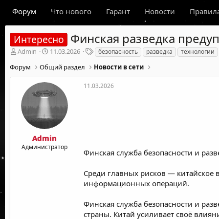
Форум
Что нового
Гарант
Новости
Правил
Финская разведка предуп
Интересно
А
Д
Т
Admin
11.03.2026
безопасность
разведка
технологии
в
а
е
Форум
Общий раздел
Новости в сети
т
т
г
о
а
и
р
н
11.03.2026
т
а
е
ч
м
а
ы
л
а
Admin
Администратор
Финская служба безопасности и раз
Среди главных рисков — китайское 
информационных операций.
Финская служба безопасности и раз
страны. Китай усиливает своё влиян