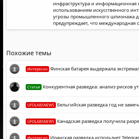
инфраструктура и информационная с
использованием искусственного инт
угрозы промышленного шпионажа для
предупреждает, что международная 
Похожие темы
Финская батарея выдержала экстрема
Интересно
Конкурентная разведка: анализ рисков у
Статья
Бельгийская разведка год не замеч
UFOLABSNEWS
Канадская разведка получила разре
UFOLABSNEWS
Иранская разведка использует Telegr
Интересно