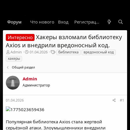
Форум
Что нового
Вход
Гарант
Новости
Регистрация
Правил
Хакеры взломали библиотеку
Интересно
Axios и внедрили вредоносный код.
А
Д
Т
Admin
01.04.2026
библиотека
вредоносный код
в
а
е
хакеры
т
т
г
о
а
и
Общий раздел
р
н
т
а
Admin
е
ч
Администратор
м
а
ы
л
а
01.04.2026
#1
Популярная библиотека Axios стала жертвой
серьёзной атаки. Злоумышленники внедрили