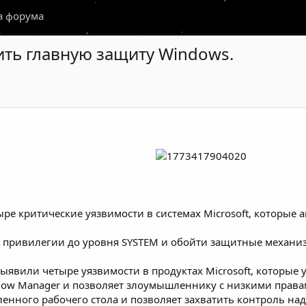
а форума
ть главную защиту Windows.
етыре критические уязвимости в системах Microsoft, котор
 привилегии до уровня SYSTEM и обойти защитные механиз
 выявили четыре уязвимости в продуктах Microsoft, которые
ndow Manager и позволяет злоумышленнику с низкими права
енного рабочего стола и позволяет захватить контроль над