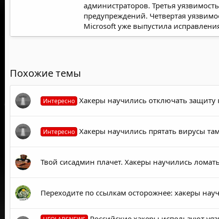
администраторов. Третья уязвимость
предупреждений. Четвертая уязвимос
Microsoft уже выпустила исправления
Похожие темы
Хакеры научились отключать защиту 
Интересно
Хакеры научились прятать вирусы там,
Интересно
Твой сисадмин плачет. Хакеры научились ломать
Переходите по ссылкам осторожнее: хакеры нау
Российские хакеры используют уяз