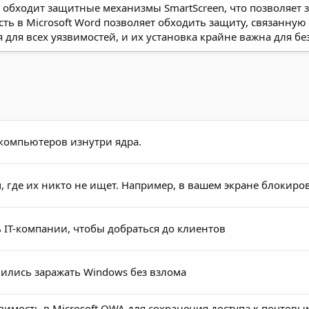
 обходит защитные механизмы SmartScreen, что позволяет 
ть в Microsoft Word позволяет обходить защиту, связанную
 для всех уязвимостей, и их установка крайне важна для бе
компьютеров изнутри ядра.
 где их никто не ищет. Например, в вашем экране блокиро
 IT-компании, чтобы добраться до клиентов
чились заражать Windows без взлома
вимость в Microsoft OWA для сохранения доступа к почтов