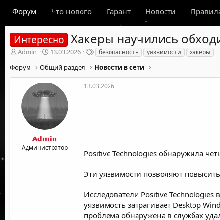
Форум
Что нового
Гарант
Новости
Правил
Хакеры научились обходи
Интересно
А
Д
Т
Admin
13.03.2026
безопасность
уязвимости
хакеры
в
а
е
Форум
Общий раздел
Новости в сети
т
т
г
о
а
и
р
н
13.03.2026
т
а
е
ч
м
а
ы
л
а
Admin
Администратор
Positive Technologies обнаружила ч
Эти уязвимости позволяют повысить
Исследователи Positive Technologies
уязвимость затрагивает Desktop Wi
проблема обнаружена в службах удал