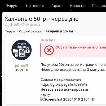
Форум
Что нового
Гарант
Новости
Правил
Халявные 50грн через дію
А
Д
JellHoff
19.10.2023
в
а
Форум
Общий раздел
Раздачи и сливы
т
т
о
а
19.10.2023
р
н
т
а
Обратите внимание что пол
е
ч
м
а
ы
л
а
Получаем 50грн за регистрацию по сс
JellHoff
Через дию все делается за 3 минуты,
ЗАБАНЕН
Ссылка на приложение
https://glpls.page.link/eaWn
Не забываем активировать
карту.