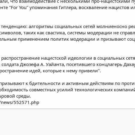
али, что взаимодействие с несколькими про-нацистскими п
енте "For You" упоминания Гитлера, восхваление нацистов
тенденцию: алгоритмы социальных сетей молниеносно реаг
имволов, таких как свастика, системы модерации не справ
тельным применением политик модерации и призывают соц
е распространение нацистской идеологии в социальных сет
солдата Джозефа А. Уайанта, посетившего концлагерь Даха
ространение идей, которые к нему привели".
призывают к бдительности и активным действиям по прот
обходимость совместных усилий технологических компаний,
фровой среды.
ru/news/552571.php