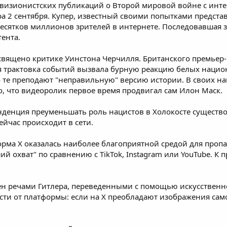
евизионистских публикаций о Второй мировой войне с инте
ра 2 сентября. Купер, известный своими попытками предст
есятков миллионов зрителей в интернете. Последовавшая з
тента.
священо критике Уинстона Черчилля. Британского премьер
ая трактовка событий вызвала бурную реакцию белых наци
о те преподают "неправильную" версию истории. В своих н
но, что видеоролик первое время продвигал сам Илон Маск.
енденция преуменьшать роль нацистов в Холокосте существ
ейчас происходит в сети.
рма X оказалась наиболее благоприятной средой для пропаг
 охват" по сравнению с TikTok, Instagram или YouTube. К п
ен речами Гитлера, переведенными с помощью искусственно
ти от платформы: если на X преобладают изображения само