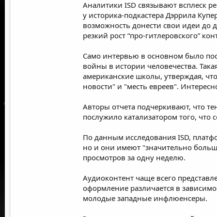
Аналитики ISD связывают всплеск р
у историка-подкастера Дэррила Купе
возможность донести свои идеи до д
резкий рост “про-гитлеровского” кон
Само интервью в основном было по
войны в истории человечества. Так
американские школы, утверждая, чт
новости" и "месть евреев". Интерес
Авторы отчета подчеркивают, что т
послужило катализатором того, что с
По данным исследования ISD, платфо
но и они имеют "значительно больший
просмотров за одну неделю.
Аудиоконтент чаще всего представл
оформление различается в зависимос
молодые западные инфлюенсеры.