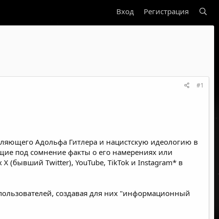
Вход
Регистрация
#1
валяющего Адольфа Гитлера и нацистскую идеологию в
щие под сомнение факты о его намерениях или
х
X
(бывший Twitter), YouTube,
TikTok
и Instagram* в
 пользователей, создавая для них "информационный