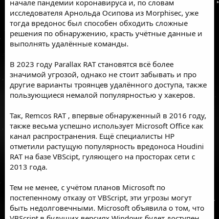
начале пандемии коронавируса и,
по словам
исследователя
Арнольда Осипова из
Morphisec
, уже
тогда вредонос был способен обходить сложные
решения по обнаружению, красть учётные данные и
выполнять удалённые команды.
В 2023 году Parallax RAT становятся всё более
значимой угрозой, однако не стоит забывать и про
другие варианты троянцев удалённого доступа, также
пользующиеся немалой популярностью у хакеров.
Так,
Remcos RAT
, впервые обнаруженный в 2016 году,
также весьма успешно использует Microsoft Office как
канал распространения. Ещё специалисты HP
отметили растущую популярность вредоноса
Houdini
RAT
на базе VBScipt, гуляющего на просторах сети с
2013 года.
Тем не менее, с учётом планов Microsoft по
постепенному отказу от
VBScript
, эти угрозы могут
быть недолговечными. Microsoft объявила о том, что
VBScript в будущих версиях Windows будет доступен