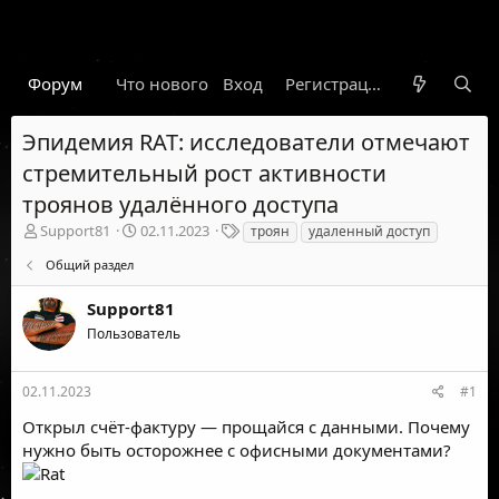
Форум
Что нового
Вход
Гарант
Новости
Регистрация
Правил
Эпидемия RAT: исследователи отмечают
стремительный рост активности
троянов удалённого доступа
А
Д
Т
Support81
02.11.2023
троян
удаленный доступ
в
а
е
Общий раздел
т
т
г
о
а
и
Support81
р
н
т
а
Пользователь
е
ч
м
а
ы
л
02.11.2023
#1
а
Открыл счёт-фактуру — прощайся с данными. Почему
нужно быть осторожнее с офисными документами?