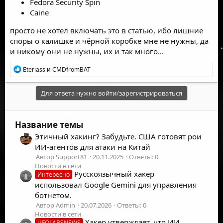
Fedora Security Spin
Caine
просто не хотел включать это в статью, ибо лишние
споры о калишке и чёрной коробке мне не нужны, да
и никому они не нужны, их и так много...
Р
Eteriass
и
CMDfromBAT
е
а
к
Для ответа нужно войти/зарегистрироваться
ц
и
и
Название темы
:
Этичный хакинг? Забудьте. США готовят рои
ИИ-агентов для атаки на Китай
Автор Support81
20.11.2025
Ответы: 0
Новости в сети
Русскоязычный хакер
Интересно
использовал Google Gemini для управления
ботнетом.
Автор Admin
20.07.2026
Ответы: 0
Новости в сети
Хакер утверждает, что ИИ
UFOLABSNEWS