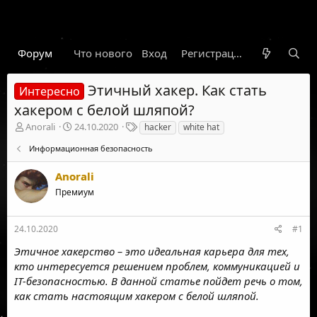
Форум
Что нового
Вход
Гарант
Новости
Регистрация
Правил
Этичный хакер. Как стать
Интересно
хакером с белой шляпой?
А
Д
Т
Anorali
24.10.2020
hacker
white hat
в
а
е
Информационная безопасность
т
т
г
о
а
и
Anorali
р
н
т
а
Премиум
е
ч
м
а
ы
л
24.10.2020
#1
а
Этичное хакерство – это идеальная карьера для тех,
кто интересуется решением проблем, коммуникацией и
IТ-безопасностью. В данной статье пойдет речь о том,
как стать настоящим хакером с белой шляпой.