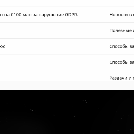
 на €100 млн за нарушение GDPR.
Новости в 
Полезные 
люс
Способы з
Способы з
Раздачи и
Раздачи и
форме getUNIQ
Способы з
Раздачи и