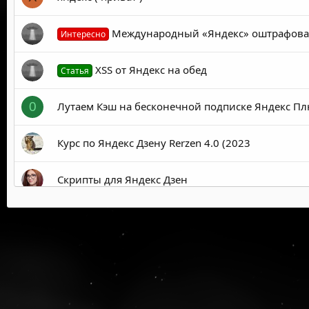
Международный «Яндекс» оштрафован
Интересно
XSS от Яндекс на обед
Статья
Лутаем Кэш на бесконечной подписке Яндекс П
0
Курс по Яндекс Дзену Rerzen 4.0 (2023
Скрипты для Яндекс Дзен
Яндекс маркет 500руб скидка от 2500руб
Рекламная подписка от Яндекс.Бизнеса на плат
S
Абуз «Яндекс Лавка»
Р