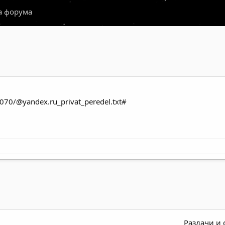
а форума
5070/@yandex.ru_privat_peredel.txt#
Раздачи и