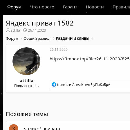
Форум
Что нового
Гарант
Новости
Правил
Яндекс приват 1582
А
Д
attilla
26.11.2020
в
а
Форум
Общий раздел
Раздачи и сливы
т
т
о
а
26.11.2020
р
н
т
а
https://ftmbox.top/file/26-11-2020/82
е
ч
м
а
ы
л
а
attilla
Р
transis
и
АнАлЬнАя ЧуПаКаБрА
Пользователь
е
а
к
ц
и
и
Похожие темы
:
яндекс ( приват )
X