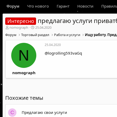
Форум
Что нового
Гарант
Новости
Правил
предлагаю услуги приват
Интересно
А
Д
nomograph
25.04.2020
в
а
Форум
Торговый раздел
Работа и услуги
Ищу работу. Пред
т
т
о
а
25.04.2020
р
н
N
т
а
@logrolling593vaGq
е
ч
м
а
ы
л
а
nomograph
Похожие темы
Предлагаю свои услуги
C