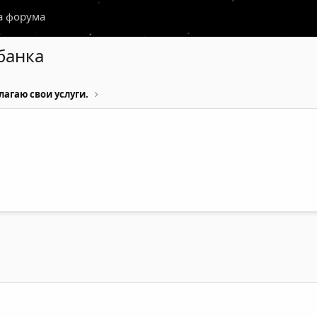
а форума
банка
лагаю свои услуги.