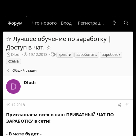
Форум
Что нового
Вход
Гарант
Новости
Регистрация
Правил
☆ Лучшее обучение по заработку |
Доступ в чат. ☆
А
Д
Т
Dlodi
19.12.2018
деньги
зароботать
зароботок
в
а
е
схема
т
т
г
о
а
и
Общий раздел
р
н
т
а
Dlodi
D
е
ч
м
а
ы
л
а
19.12.2018
#1
Приглашаем всех в наш ПРИВАТНЫЙ ЧАТ ПО
ЗАРАБОТКУ в сети!
- В чате будет -