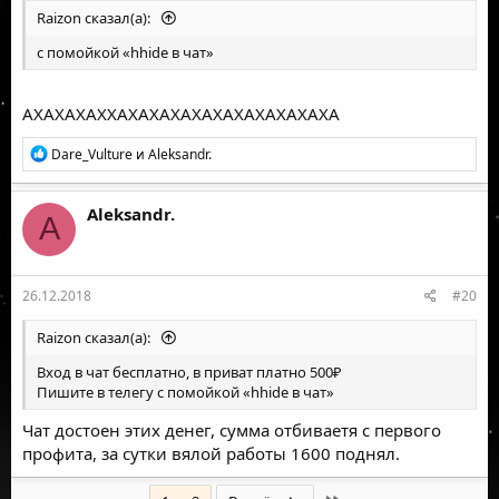
Raizon сказал(а):
с помойкой «hhide в чат»
АХАХАХАХХАХАХАХАХАХАХАХАХАХАХА
Р
Dare_Vulture
и
Aleksandr.
е
а
к
Aleksandr.
A
ц
и
и
:
26.12.2018
#20
Raizon сказал(а):
Вход в чат бесплатно, в приват платно 500₽
Пишите в телегу с помойкой «hhide в чат»
Чат достоен этих денег, сумма отбиваетя с первого
профита, за сутки вялой работы 1600 поднял.