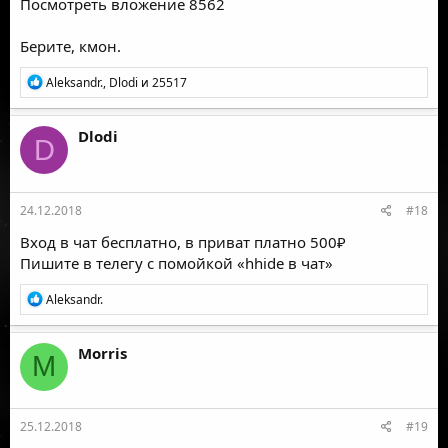
Посмотреть вложение 8562
Берите, кмон.
Р
Aleksandr.
,
Dlodi
и
25517
е
а
к
Dlodi
D
ц
и
и
:
24.12.2018
#18
Вход в чат бесплатно, в приват платно 500₽
Пишите в телегу с помойкой «hhide в чат»
Р
Aleksandr.
е
а
к
Morris
M
ц
и
и
:
25.12.2018
#19