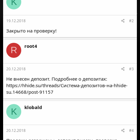
K
ц
и
и
:
19.12.2018
#2
Закрыто на проверку!
root4
R
20.12.2018
#3
Не внесен депозит. Подробнее о депозитах:
https://hhide.su/threads/Система-депозитов-на-hhide-
su.14668/post-91157
klobald
K
20.12.2018
#4