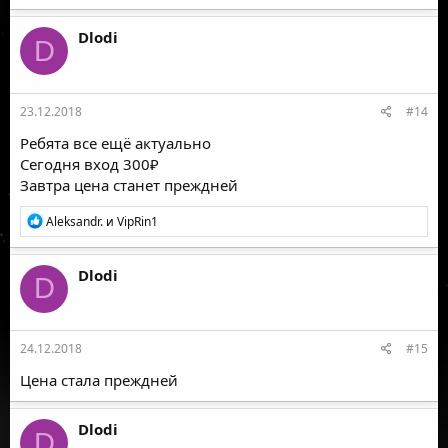
а
к
Dlodi
D
ц
и
и
:
23.12.2018
#14
Ребята все ещё актуально
Сегодня вход 300₽
Завтра цена станет преждней
Р
Aleksandr.
и
VipRin1
е
а
к
Dlodi
D
ц
и
и
:
24.12.2018
#15
Цена стала преждней
Dlodi
D