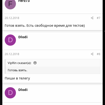
Ferz73
F
20.12.2018
#7
Готов взять. Есть свободное время для тестов)
Dlodi
D
20.12.2018
#8
VipRin сказал(а):
Готовь взять.
Пиши в телегу
Dlodi
D