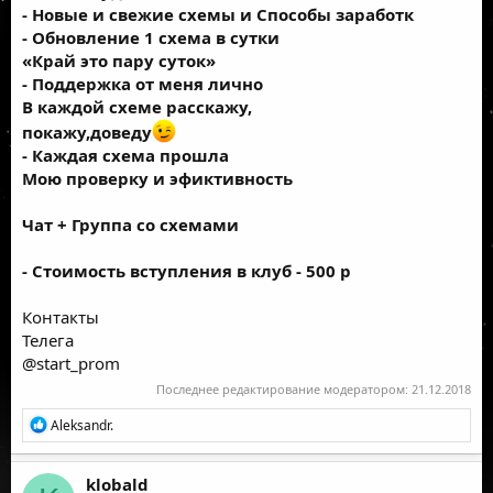
- Новые и свежие схемы и Способы заработк
- Обновление 1 схема в сутки
«Край это пару суток»
- Поддержка от меня лично
В каждой схеме расскажу,
покажу,доведу
- Каждая схема прошла
Мою проверку и эфиктивность
Чат + Группа со схемами
- Стоимость вступления в клуб - 500 р
Контакты
Телега
@start_prom
Последнее редактирование модератором:
21.12.2018
Р
Aleksandr.
е
а
к
klobald