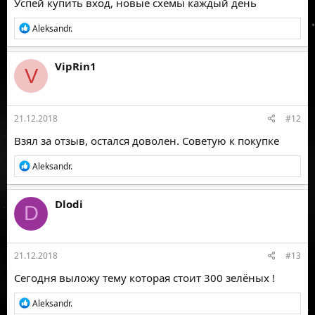
Успей купить вход, новые схемы каждый день
Р
Aleksandr.
е
а
к
VipRin1
V
ц
и
и
:
21.12.2018
#12
Взял за отзыв, остался доволен. Советую к покупке
Р
Aleksandr.
е
а
к
Dlodi
D
ц
и
и
:
21.12.2018
#13
Сегодня выложу тему которая стоит 300 зелёных !
Р
Aleksandr.
е