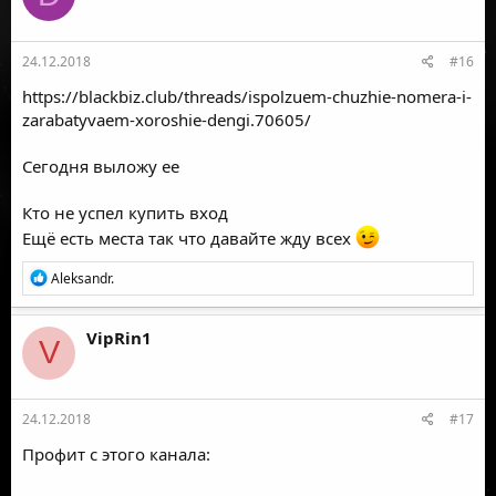
24.12.2018
#16
https://blackbiz.club/threads/ispolzuem-chuzhie-nomera-i-
zarabatyvaem-xoroshie-dengi.70605/
Сегодня выложу ее
Кто не успел купить вход
Ещё есть места так что давайте жду всех
Р
Aleksandr.
е
а
к
VipRin1
V
ц
и
и
:
24.12.2018
#17
Профит с этого канала: