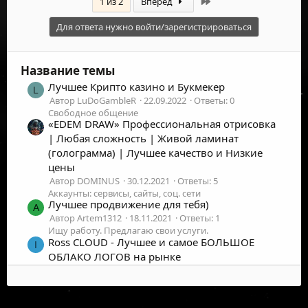
Последняя
1 из 2
Вперёд
Для ответа нужно войти/зарегистрироваться
Название темы
Лучшее Крипто казино и Букмекер
L
Автор LuDoGambleR
22.09.2022
Ответы: 0
Свободное общение
«EDEM DRAW» Профессиональная отрисовка
| Любая сложность | Живой ламинат
(голограмма) | Лучшее качество и Низкие
цены
Автор DOMINUS
30.12.2021
Ответы: 5
Аккаунты: сервисы, сайты, соц. сети
Лучшее продвижение для тебя)
A
Автор Artem1312
18.11.2021
Ответы: 1
Ищу работу. Предлагаю свои услуги.
Ross CLOUD - Лучшее и самое БОЛЬШОЕ
I
ОБЛАКО ЛОГОВ на рынке
Автор Inside3399
07.03.2021
Ответы: 0
Ищу работу. Предлагаю свои услуги.
Ross CLOUD - Лучшее и самое БОЛЬШОЕ
I
©
2026
UFOLabs. Все права защищены.