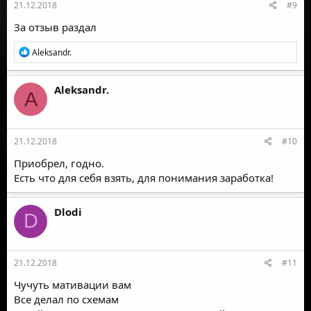
21.12.2018
#9
За отзыв раздал
Р
Aleksandr.
е
а
к
Aleksandr.
A
ц
и
и
:
21.12.2018
#10
Приобрел, годно.
Есть что для себя взять, для понимания заработка!
Dlodi
D
21.12.2018
#11
Чучуть мативации вам
Все делал по схемам