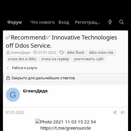
Форум
Что нового
Вход
Гарант
Новости
Регистрация
Правил
✅Recommend✅ Innovative Technologies
off Ddos Service.
А
Д
Т
GreenДядя
07.01.2022
ddos flood
ddos onion site
в
а
е
атака dos и ddos
атака на сервер
уничтожить сайт
т
т
г
о
а
и
Работа и услуги
р
н
Закрыто для дальнейших ответов.
т
а
е
ч
м
а
GreenДядя
G
ы
л
а
07.01.2022
#1
https://t.me/greensuncle