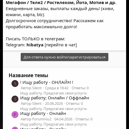
Мегафон / Теле2 / Ростелеком, Йота, Мотив и др.
Ежедневные заказы, выплаты каждый день! (киви,
юмани, карта, btc)
Долгосрочное сотрудничество! Расскажем как
проработать максимально долго!
Писать ТОЛЬКО в телеграм:
Telegram:
hibatya
[перейти в чат]
Для ответа нужно войти/зарегистрироваться
Название темы
! Ищу работу - ОНЛАЙН !
S
Автор Silent
Среда в 18:42
Ответы: 0
Ищу работу. Предлагаю свои услуги.
Ищу работу; Онлайн / Оффлайн
S
Автор Silent
20.06.2026
Ответы: 0
Ищу работу. Предлагаю свои услуги.
Ищу работу - Онлайн
F
Автор Forumniu2
04.04.2026
Ответы: 0
Ищу работу. Предлагаю свои услуги.
Ищу работу - Онлайн