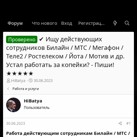
Форум
Что нового
Вход
Гарант
Новости
Регистрация
Правил
✔ Ищу действующих
Проверено
сотрудников Билайн / МТС / Мегафон /
Теле2 / Ростелеком / Йота / Мотив и др.
Устал работать за копейки? - Пиши!
★★★★★
А
Д
HiBatya
30.06.2023
в
а
Работа и услуги
т
т
о
а
HiBatya
р
н
т
Пользователь
а
е
ч
м
а
30.06.2023
#1
ы
л
а
Работа действующим сотрудникам Билайн / МТС /