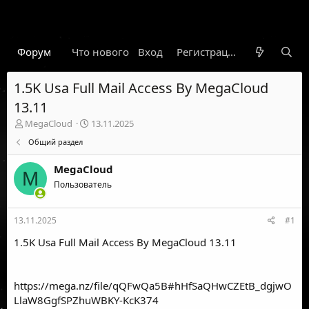
Форум
Что нового
Вход
Гарант
Новости
Регистрация
Правил
1.5K Usa Full Mail Access By MegaCloud
13.11
А
Д
MegaCloud
13.11.2025
в
а
Общий раздел
т
т
о
а
MegaCloud
р
н
M
т
Пользователь
а
е
ч
м
а
13.11.2025
#1
ы
л
а
1.5K Usa Full Mail Access By MegaCloud 13.11
https://mega.nz/file/qQFwQa5B#hHfSaQHwCZEtB_dgjwO
LlaW8GgfSPZhuWBKY-KcK374