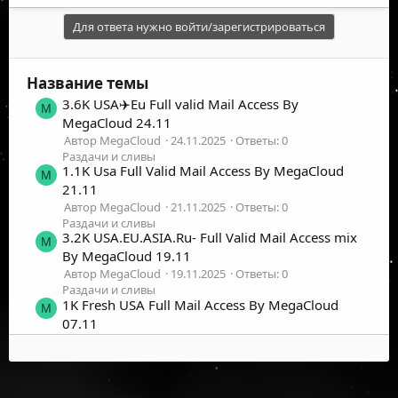
Для ответа нужно войти/зарегистрироваться
Название темы
3.6K USA✈️Eu Full valid Mail Access By
M
MegaCloud 24.11
Автор MegaCloud
24.11.2025
Ответы: 0
Раздачи и сливы
1.1K Usa Full Valid Mail Access By MegaCloud
M
21.11
Автор MegaCloud
21.11.2025
Ответы: 0
Раздачи и сливы
3.2K USA.EU.ASIA.Ru- Full Valid Mail Access mix
M
By MegaCloud 19.11
Автор MegaCloud
19.11.2025
Ответы: 0
Раздачи и сливы
1K Fresh USA Full Mail Access By MegaCloud
M
07.11
Автор MegaCloud
07.11.2025
Ответы: 0
Раздачи и сливы
1K Usa Full Mail Access By MegaCloud 04.11
M
Автор MegaCloud
04.11.2025
Ответы: 0
©
2026
UFOLabs. Все права защищены.