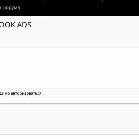
а форума
EBOOK ADS
одимо
авторизоваться
.