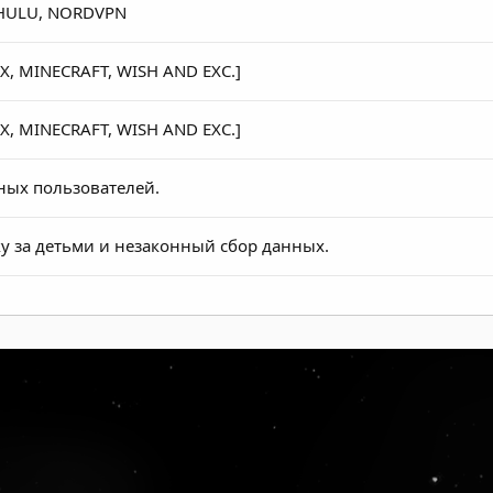
 HULU, NORDVPN
X, MINECRAFT, WISH AND EXC.]
X, MINECRAFT, WISH AND EXC.]
нных пользователей.
жку за детьми и незаконный сбор данных.
за найденные уязвимости в своих продуктах
 ( NETFLIX, PORN, MYCANAL, HULU, ETC) ⭐️