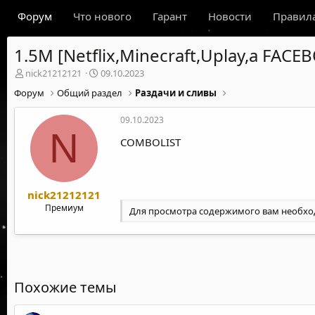
Форум
Что нового
Гарант
Новости
Правил
1.5M [Netflix,Minecraft,Uplay,a FAC
А
Д
nick21212121
09.10.2023
в
а
Форум
Общий раздел
Раздачи и сливы
т
т
о
а
09.10.2023
р
н
N
т
а
COMBOLIST
е
ч
м
а
ы
л
а
nick21212121
Премиум
Для просмотра содержимого вам необх
Похожие темы