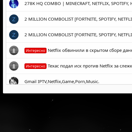
278K HQ COMBO | MINECRAFT, NETFLIX, SPOTIFY,
2 MILLION COMBOLIST [FORTNITE, SPOTIFY, NETFLI
Z
2 MILLION COMBOLIST [FORTNITE, SPOTIFY, NETFLI
Z
Netflix обвинили в скрытом сборе да
Интересно
Техас подал иск против Netflix за сле
Интересно
Gmail IPTV,Netflix,Game,Porn,Music.
Combo Twitter Netflix Paypal Mix.
Netflix выплатил уже более миллиона долларов 
5.92M Golden HQ ✅STREAMING✅ COMBOLIST TARGET