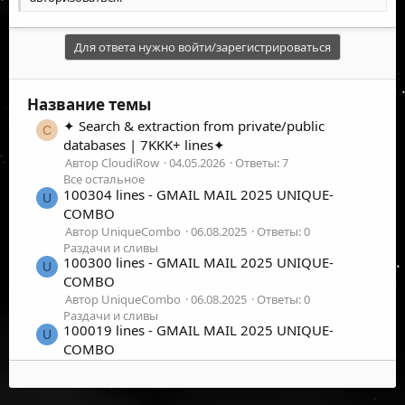
Для ответа нужно войти/зарегистрироваться
Название темы
✦ Search & extraction from private/public
C
databases | 7KKK+ lines✦
Автор CloudiRow
04.05.2026
Ответы: 7
Все остальное
100304 lines - GMAIL MAIL 2025 UNIQUE-
U
COMBO
Автор UniqueCombo
06.08.2025
Ответы: 0
Раздачи и сливы
100300 lines - GMAIL MAIL 2025 UNIQUE-
U
COMBO
Автор UniqueCombo
06.08.2025
Ответы: 0
Раздачи и сливы
100019 lines - GMAIL MAIL 2025 UNIQUE-
U
COMBO
Автор UniqueCombo
06.08.2025
Ответы: 0
Раздачи и сливы
10143 lines - EDU MAIL 2025 UNIQUE-COMBO
U