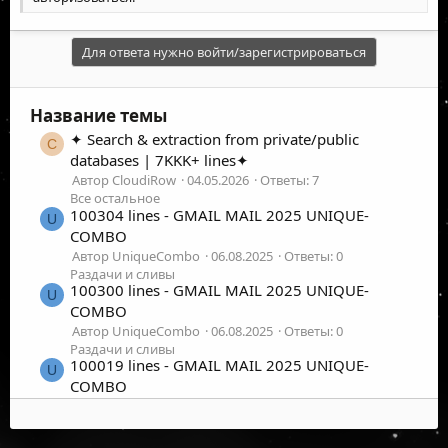
Для ответа нужно войти/зарегистрироваться
Название темы
✦ Search & extraction from private/public
C
databases | 7KKK+ lines✦
Автор CloudiRow
04.05.2026
Ответы: 7
Все остальное
100304 lines - GMAIL MAIL 2025 UNIQUE-
U
COMBO
Автор UniqueCombo
06.08.2025
Ответы: 0
Раздачи и сливы
100300 lines - GMAIL MAIL 2025 UNIQUE-
U
COMBO
Автор UniqueCombo
06.08.2025
Ответы: 0
Раздачи и сливы
100019 lines - GMAIL MAIL 2025 UNIQUE-
U
COMBO
Автор UniqueCombo
06.08.2025
Ответы: 0
Раздачи и сливы
100007 lines - GMAIL MAIL 2025 UNIQUE-
U