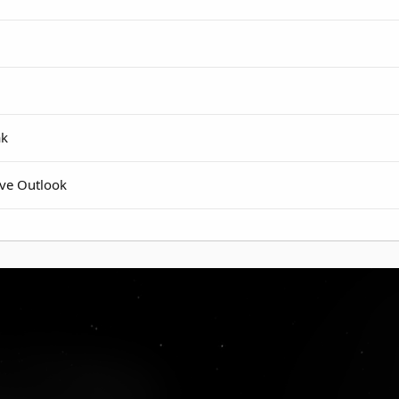
ak
ive Outlook
 QUALITY COMBOLIST ⭐️ EMAIL:PASS ⭐️
рмы на птицефабрике нанесли «Россетям» ущерб на 118 м