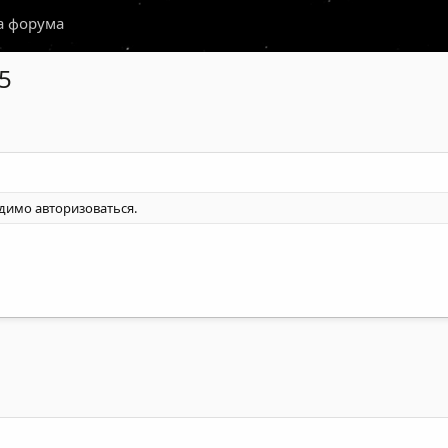
а форума
25
одимо
авторизоваться
.