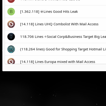
[1.362.118] ☣️Lines Good Hits Leak
B
[14.118] Lines UHQ Combolist With Mail Access
118.706 Lines ⭐️Social Corp&Business Target Big Le
(118.264 lines) Good for Shopping Target Hotmail L
[14.118] Lines Europa mixed with Mail Access
(1.118.228 lines) yandex.ru Porn site Target HIGH
Организаторы незаконной майнинг-фе
L
Интересно
50.816 Lines Good Hits Combos EU+US