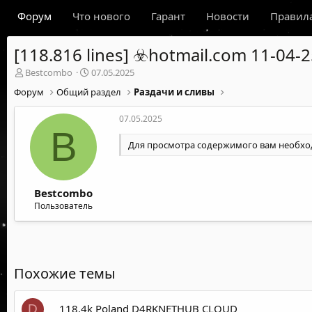
Форум
Что нового
Гарант
Новости
Правил
[118.816 lines] ☣️hotmail.com 11-04-
А
Д
Bestcombo
07.05.2025
в
а
Форум
Общий раздел
Раздачи и сливы
т
т
о
а
07.05.2025
р
н
B
т
а
Для просмотра содержимого вам необх
е
ч
м
а
ы
л
а
Bestcombo
Пользователь
Похожие темы
118.4k Poland D4RKNETHUB CLOUD
D