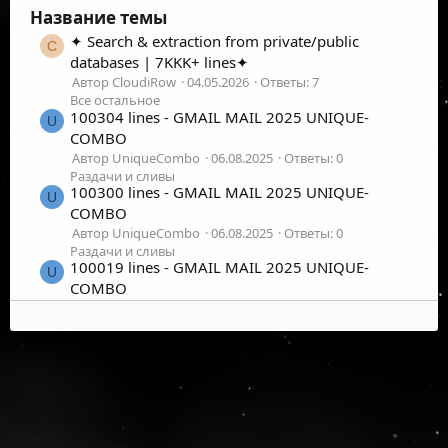
Название темы
✦ Search & extraction from private/public
C
databases | 7KKK+ lines✦
Автор CloudiRow
04.05.2026
Ответы: 7
Все остальное
100304 lines - GMAIL MAIL 2025 UNIQUE-
U
COMBO
Автор UniqueCombo
06.08.2025
Ответы: 0
Раздачи и сливы
100300 lines - GMAIL MAIL 2025 UNIQUE-
U
COMBO
Автор UniqueCombo
06.08.2025
Ответы: 0
Раздачи и сливы
100019 lines - GMAIL MAIL 2025 UNIQUE-
U
COMBO
Автор UniqueCombo
06.08.2025
Ответы: 0
Раздачи и сливы
100007 lines - GMAIL MAIL 2025 UNIQUE-
U
COMBO
Автор UniqueCombo
05.08.2025
Ответы: 0
Раздачи и сливы
10143 lines - EDU MAIL 2025 UNIQUE-COMBO
U
Автор UniqueCombo
05.08.2025
Ответы: 0
©
2026
UFOLabs. Все права защищены.