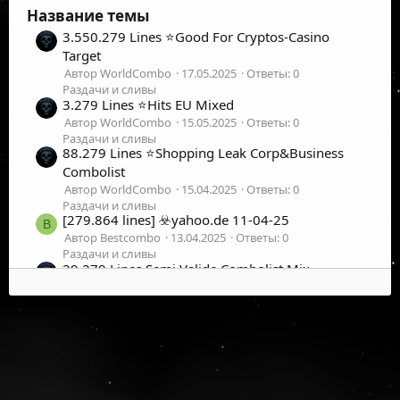
Название темы
3.550.279 Lines ⭐️Good For Cryptos-Casino
Target
Автор WorldCombo
17.05.2025
Ответы: 0
Раздачи и сливы
3.279 Lines ⭐️Hits EU Mixed
Автор WorldCombo
15.05.2025
Ответы: 0
Раздачи и сливы
88.279 Lines ⭐️Shopping Leak Corp&Business
Combolist
Автор WorldCombo
15.04.2025
Ответы: 0
Раздачи и сливы
[279.864 lines] ☣️yahoo.de 11-04-25
B
Автор Bestcombo
13.04.2025
Ответы: 0
Раздачи и сливы
29.279 Lines Semi Valide Combolist Mix
Автор WorldCombo
02.03.2025
Ответы: 0
Раздачи и сливы
[2.279.387] [comcast.net, sbcglobal.net,
B
mail.com] ☣️Fresh Checked List
Автор Bestcombo
03.03.2025
Ответы: 0
Раздачи и сливы
✦ Search & extraction from private/public
C
©
2026
UFOLabs. Все права защищены.