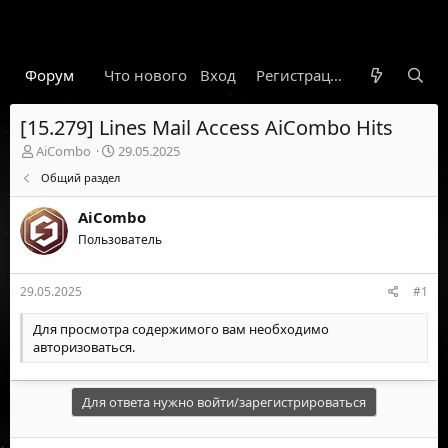
Форум
Что нового
Вход
Гарант
Новости
Регистрация
Правил
[15.279] Lines Mail Access AiCombo Hits
А
Д
AiCombo
29.05.2025
в
а
Общий раздел
т
т
о
а
AiCombo
р
н
т
Пользователь
а
е
ч
м
а
29.05.2025
#1
ы
л
а
Для просмотра содержимого вам необходимо
авторизоваться
.
Для ответа нужно войти/зарегистрироваться