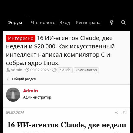
Форум
Что нового
Вход
Гарант
Новости
Регистрация
Правил
16 ИИ-агентов Claude, две
Интересно
недели и $20 000. Как искусственный
интеллект написал компилятор C и
собрал ядро Linux.
А
Д
Т
Admin
09.02.2026
claude
компилятор
в
а
е
Общий раздел
т
т
г
о
а
и
Admin
р
н
т
а
Администратор
е
ч
м
а
ы
л
09.02.2026
#1
а
16 ИИ-агентов Claude, две недели