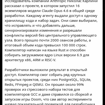
Исследователь компании Anthropic Николас Карлини
рассказал о проекте, в котором запустил 16
экземпляров модели Claude Opus 4.6 в общей среде
разработки. Каждому агенту выдали доступ к одному
хранилищу кода и набор задач. Они сами выбирали,
что исправлять и что добавлять дальше,
синхронизировали изменения и разрешали
конфликты версий без центрального управляющего
узла. Всего прошло почти 2000 сеансов работы, а
итоговый объем кода превысил 100 000 строк.
Компилятор написан на языке Rust и способен
собирать загружаемое ядро Linux версии 6.9 для
архитектур x86, ARM и RISC-V.
Разработчики выложили результат в открытый
доступ. Компилятор смог собрать ряд крупных
открытых проектов, среди них PostgreSQL, SQLite,
Redis, FFmpeg и QEMU. Он прошел около 99%
проверок из стрессового набора тестов для
компиляторов GCC и даже справился со сборкой и
запуском игры Doom, что сам автор эксперимента
назвал показательной проверкой для разработчика.