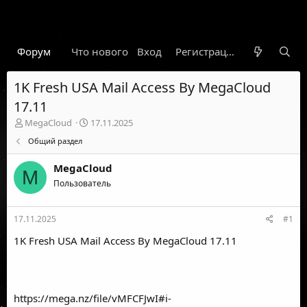
Форум
Что нового
Вход
Гарант
Новости
Регистрация
Правил
1K Fresh USA Mail Access By MegaCloud
17.11
А
Д
MegaCloud
17.11.2025
в
а
Общий раздел
т
т
о
а
MegaCloud
р
н
M
т
Пользователь
а
е
ч
м
а
17.11.2025
#1
ы
л
а
1K Fresh USA Mail Access By MegaCloud 17.11
https://mega.nz/file/vMFCFJwI#i-