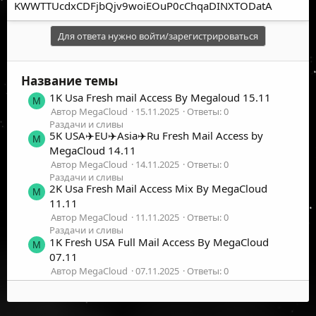
KWWTTUcdxCDFjbQjv9woiEOuP0cChqaDINXTODatA
Для ответа нужно войти/зарегистрироваться
Название темы
1K Usa Fresh mail Access By Megaloud 15.11
M
Автор MegaCloud
15.11.2025
Ответы: 0
Раздачи и сливы
5K USA✈️EU✈️Asia✈️Ru Fresh Mail Access by
M
MegaCloud 14.11
Автор MegaCloud
14.11.2025
Ответы: 0
Раздачи и сливы
2K Usa Fresh Mail Access Mix By MegaCloud
M
11.11
Автор MegaCloud
11.11.2025
Ответы: 0
Раздачи и сливы
1K Fresh USA Full Mail Access By MegaCloud
M
07.11
Автор MegaCloud
07.11.2025
Ответы: 0
Раздачи и сливы
47K Fresh Full Valid USA⭐️EU⭐️ASIA MAIL
M
ACCESS 16.04